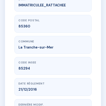
IMMATRICULEE_RATTACHEE
www.vme.plus/AF5428941
LE REVE
9 r du fond martin
85360 La Tranche-sur-Mer
CODE POSTAL
85360
COMMUNE
La Tranche-sur-Mer
CODE INSEE
85294
DATE RÈGLEMENT
21/12/2016
DERNIÈRE MODIF.