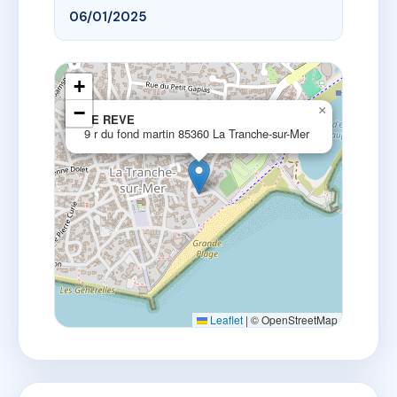
06/01/2025
+
−
×
LE REVE
9 r du fond martin 85360 La Tranche-sur-Mer
Leaflet
|
© OpenStreetMap