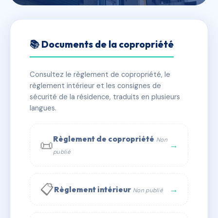
🇫🇷 RFRAF5428941
LE REVE
📚 Documents de la copropriété
📍 9 r du fond martin 85360 La Tranche-sur-Mer
Consultez le règlement de copropriété, le
✓ Immatriculée
🏠 92 lots
🏗 1 bâtiment(s)
règlement intérieur et les consignes de
sécurité de la résidence, traduits en plusieurs
langues.
📞 Contacter Syndic Digital
💬 WhatsApp
✉ Email
Règlement de copropriété
Non
📜
→
publié
📋
→
Règlement intérieur
Non publié