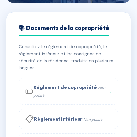
🇫🇷 RFRAF5439831
LES RESIDENCES DU
📚 Documents de la copropriété
LEVANT
Consultez le règlement de copropriété, le
📍 Morne Morissot, chateauboeuf, 97200 Fort de
règlement intérieur et les consignes de
France
sécurité de la résidence, traduits en plusieurs
⚠ IMMATRICULEE_RATTACHEMENT_EXPIRE
langues.
🏠 59 lots
🏗 4 bâtiment(s)
Règlement de copropriété
Non
📜
→
📞 Contacter Syndic Digital
💬 WhatsApp
publié
✉ Email
📋
→
Règlement intérieur
Non publié