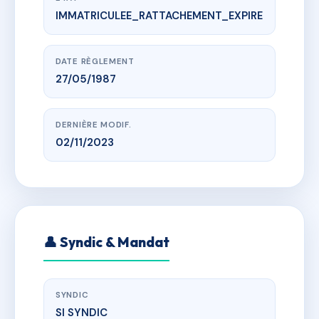
IMMATRICULEE_RATTACHEMENT_EXPIRE
www.vme.plus/AF5439831
LES RESIDENCES DU LEVANT
Morne Morissot, chateauboeuf, 97200 Fort de
France
DATE RÈGLEMENT
27/05/1987
DERNIÈRE MODIF.
02/11/2023
👤 Syndic & Mandat
SYNDIC
SI SYNDIC