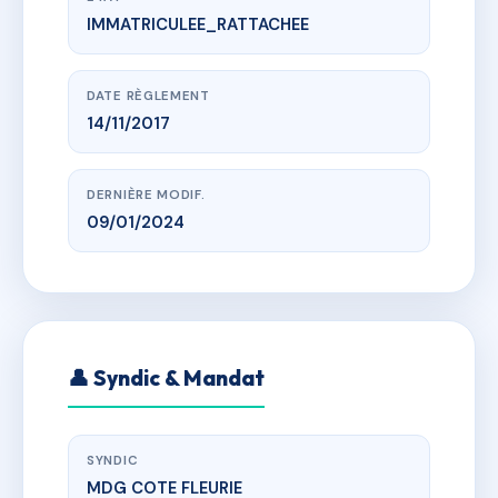
IMMATRICULEE_RATTACHEE
www.vme.plus/AF6206171
PARC VERDII - Secteur 2a
15-17 rue de la Croix Boisée
DATE RÈGLEMENT
14/11/2017
DERNIÈRE MODIF.
09/01/2024
👤 Syndic & Mandat
SYNDIC
MDG COTE FLEURIE