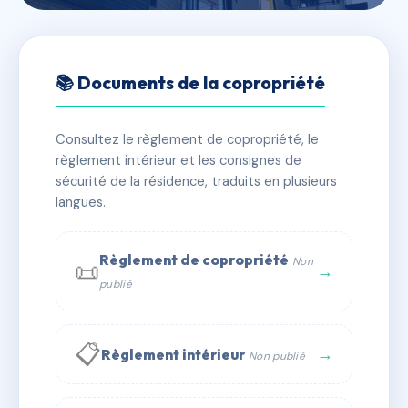
🇫🇷 RFRAF6523211
33 Avenue Jean jaures
📚 Documents de la copropriété
📍 33 av jean jaures 90000 Belfort
Consultez le règlement de copropriété, le
✓ Immatriculée
🏠 23 lots
🏗 3 bâtiment(s)
règlement intérieur et les consignes de
sécurité de la résidence, traduits en plusieurs
langues.
📞 Contacter Syndic Digital
💬 WhatsApp
✉ Email
Règlement de copropriété
Non
📜
→
publié
📋
→
Règlement intérieur
Non publié