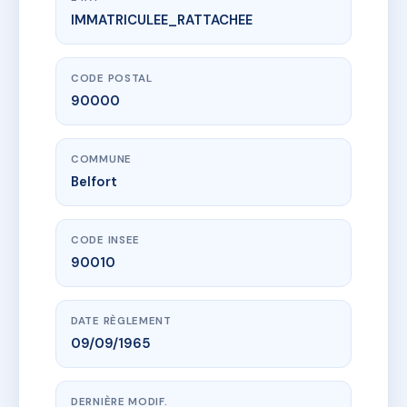
IMMATRICULEE_RATTACHEE
www.vme.plus/AF6523211
33 Avenue Jean jaures
33 av jean jaures
90000 Belfort
CODE POSTAL
90000
COMMUNE
Belfort
CODE INSEE
90010
DATE RÈGLEMENT
09/09/1965
DERNIÈRE MODIF.