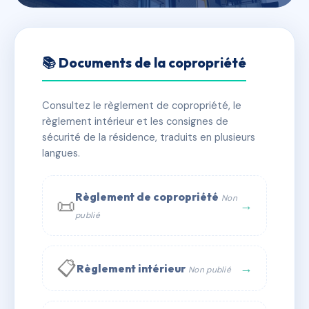
🇫🇷 RFRAF6580708
14 Rue Faidherbe
📚 Documents de la copropriété
📍 14 rue faidherbe
Consultez le règlement de copropriété, le
✓ Immatriculée
🏠 15 lots
🏗 2 bâtiment(s)
règlement intérieur et les consignes de
sécurité de la résidence, traduits en plusieurs
langues.
📞 Contacter Syndic Digital
💬 WhatsApp
✉ Email
Règlement de copropriété
Non
📜
→
publié
📋
→
Règlement intérieur
Non publié