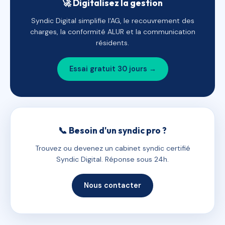
🚀 Digitalisez la gestion
Syndic Digital simplifie l'AG, le recouvrement des
charges, la conformité ALUR et la communication
résidents.
Essai gratuit 30 jours →
📞 Besoin d'un syndic pro ?
Trouvez ou devenez un cabinet syndic certifié
Syndic Digital. Réponse sous 24h.
Nous contacter