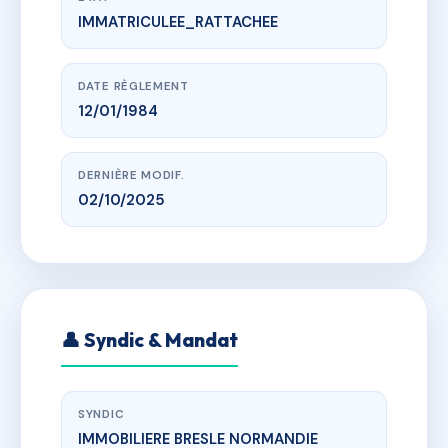
IMMATRICULEE_RATTACHEE
www.vme.plus/AF6580708
14 Rue Faidherbe
14 rue faidherbe
DATE RÈGLEMENT
12/01/1984
DERNIÈRE MODIF.
02/10/2025
👤 Syndic & Mandat
SYNDIC
IMMOBILIERE BRESLE NORMANDIE