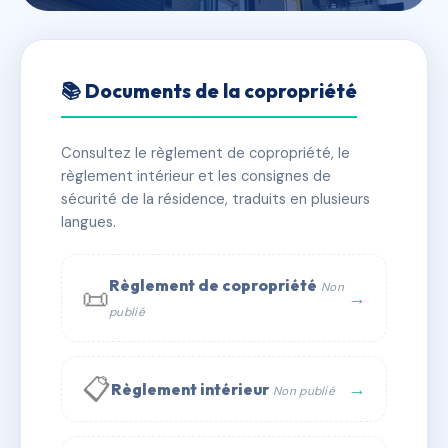
🇫🇷 RFRAF7579303
13 PLACE CLEMENCEAU
📚 Documents de la copropriété
📍 13 pl georges clemenceau 84100 Orange
Consultez le règlement de copropriété, le
✓ Immatriculée
🏠 5 lots
🏗 1 bâtiment(s)
règlement intérieur et les consignes de
sécurité de la résidence, traduits en plusieurs
langues.
📞 Contacter Syndic Digital
💬 WhatsApp
✉ Email
Règlement de copropriété
Non
📜
→
publié
📋
→
Règlement intérieur
Non publié