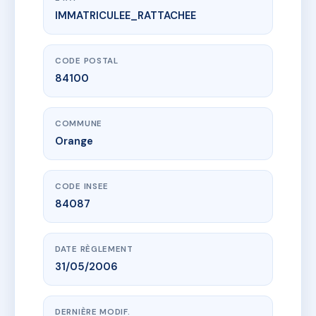
IMMATRICULEE_RATTACHEE
www.vme.plus/AF7579303
13 PLACE CLEMENCEAU
13 pl georges clemenceau
84100 Orange
CODE POSTAL
84100
COMMUNE
Orange
CODE INSEE
84087
DATE RÈGLEMENT
31/05/2006
DERNIÈRE MODIF.