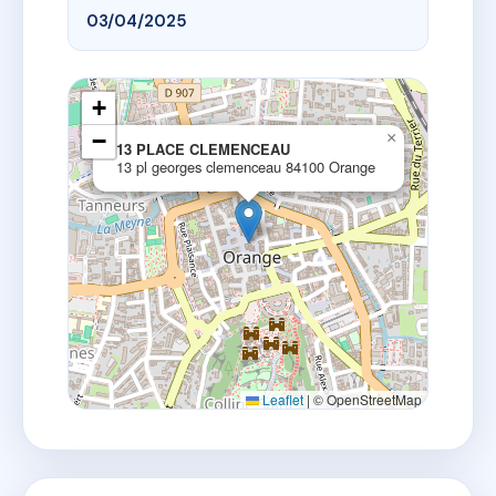
03/04/2025
+
−
×
13 PLACE CLEMENCEAU
13 pl georges clemenceau 84100 Orange
Leaflet
|
© OpenStreetMap