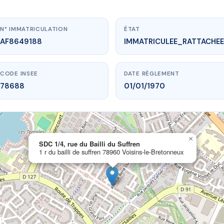
N° IMMATRICULATION
ÉTAT
AF8649188
IMMATRICULEE_RATTACHEE
CODE INSEE
DATE RÈGLEMENT
78688
01/01/1970
×
www.vme.plus/AF8649188
SDC 1/4, rue du Bailli du Suffren
1 r du bailli de suffren 78960 Voisins-le-Bretonneux
1/4, rue du Bailli du Suffren
de suffren
78960 Voisins-le-Bretonneux