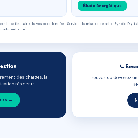
Étude énergétique
eul destinataire de vos coordonnées. Service de mise en relation Syndic Digital
confidentialité).
gestion
📞 Beso
uvrement des charges, la
Trouvez ou devenez un c
cation résidents.
Ré
ours →
N