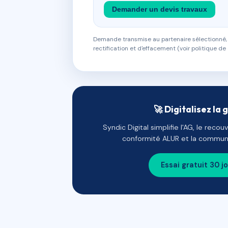
Demander un devis travaux
Demande transmise au partenaire sélectionné, s
rectification et d'effacement (voir politique de 
🚀 Digitalisez la 
Syndic Digital simplifie l'AG, le reco
conformité ALUR et la communi
Essai gratuit 30 j