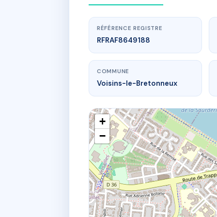
RÉFÉRENCE REGISTRE
RFRAF8649188
COMMUNE
Voisins-le-Bretonneux
+
−
SDC 
1 r du bailli 