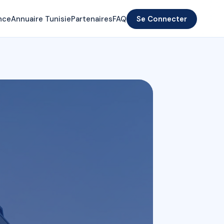
nce
Annuaire Tunisie
Partenaires
FAQ
Se Connecter