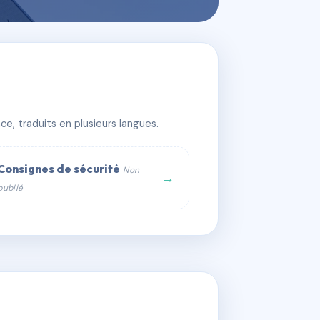
e, traduits en plusieurs langues.
Consignes de sécurité
Non
→
publié
web :
om