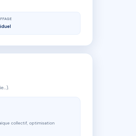
FFAGE
viduel
ie…).
ïque collectif, optimisation