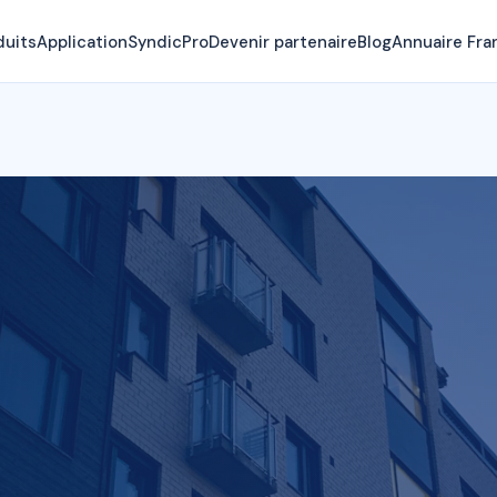
duits
Application
SyndicPro
Devenir partenaire
Blog
Annuaire Fra