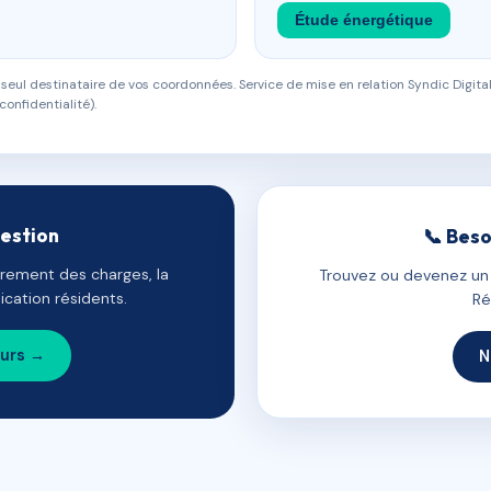
Étude énergétique
eul destinataire de vos coordonnées. Service de mise en relation Syndic Digital
confidentialité).
gestion
📞 Beso
uvrement des charges, la
Trouvez ou devenez un c
cation résidents.
Ré
ours →
N