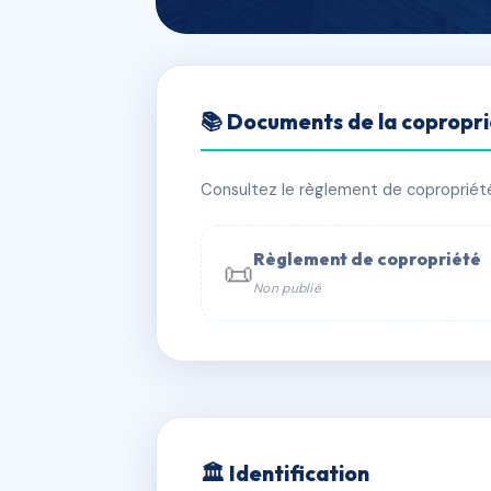
🇫🇷 RFRAF8736795
📚 Documents de la copropr
LE QUARTIER 
📍 15B r voltaire 92800 Puteaux
Consultez le règlement de copropriété, 
✓ Immatriculée
🏠 432 lots
🏗 3
Règlement de copropriété
📜
Non publié
📞 Contacter Syndic Digital

Coproprié
229 
N°
w
🏛 Identification