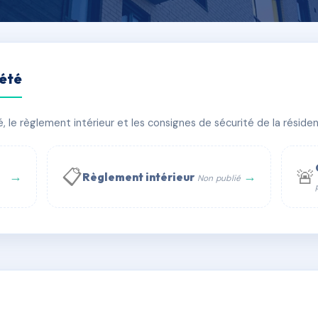
iété
DES ARTS
le règlement intérieur et les consignes de sécurité de la résidenc
 bâtiment(s)
📋
🚨
→
→
Règlement intérieur
Non publié
 WhatsApp
✉ Email
té
rue Saint-Honoré, 75001 Paris - Tél. : +33 6 51 11 56 90 - 
AF8736795
🇫🇷
ww.syndic.digital - E-mail : syndic.digital@gmail.c