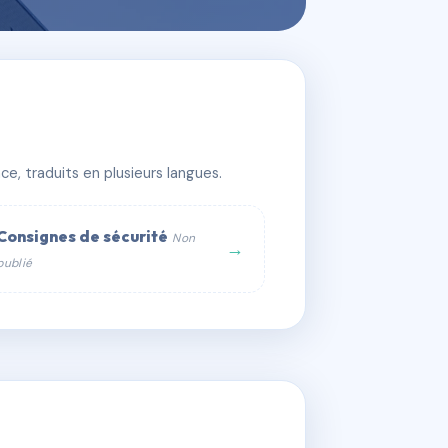
e, traduits en plusieurs langues.
Consignes de sécurité
Non
→
publié
web :
om