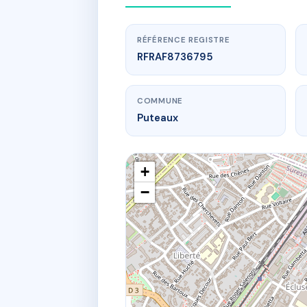
RÉFÉRENCE REGISTRE
RFRAF8736795
COMMUNE
Puteaux
+
−
www.
LE 
15B r 