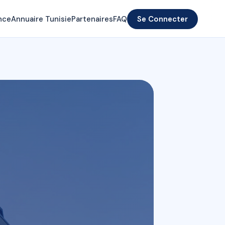
nce
Annuaire Tunisie
Partenaires
FAQ
Se Connecter