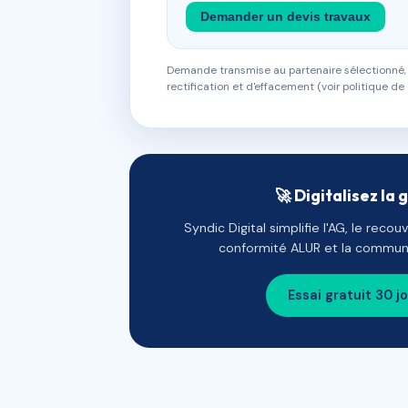
Demander un devis travaux
Demande transmise au partenaire sélectionné, s
rectification et d'effacement (voir politique de 
🚀 Digitalisez la 
Syndic Digital simplifie l'AG, le reco
conformité ALUR et la communi
Essai gratuit 30 j