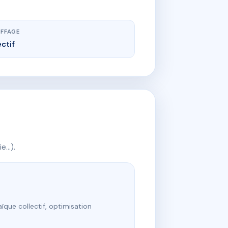
FFAGE
ectif
ie…).
ïque collectif, optimisation