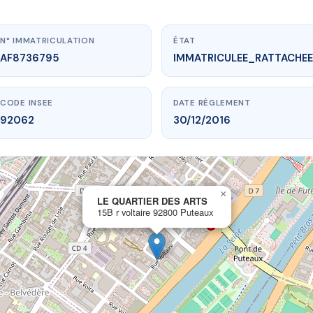
N° IMMATRICULATION
ÉTAT
AF8736795
IMMATRICULEE_RATTACHEE
CODE INSEE
DATE RÈGLEMENT
92062
30/12/2016
×
vme.plus/AF8736795
LE QUARTIER DES ARTS
15B r voltaire 92800 Puteaux
QUARTIER DES ARTS
voltaire
92800 Puteaux