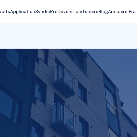
duits
Application
SyndicPro
Devenir partenaire
Blog
Annuaire Fra