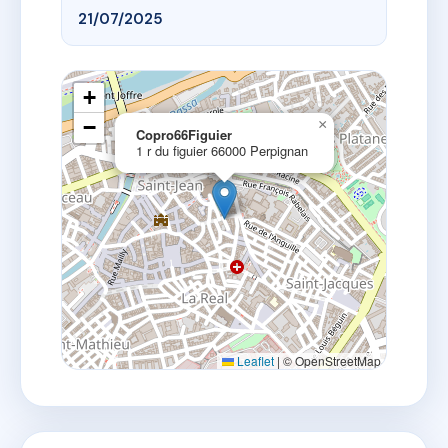
21/07/2025
+
−
×
Copro66Figuier
1 r du figuier 66000 Perpignan
Leaflet
|
© OpenStreetMap