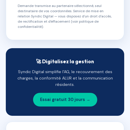
Demande transmise au partenaire sélectionné, seul
destinataire de vos coordonnées. Service de mise en
relation Syndic Digital — vous disposez d'un droit d'accès,
de rectification et d'effacement (voir politique de
confidentialité).
🚀 Digitalisez la gestion
Syndic Digital simplifie l'AG, le recouvrement des
charges, la conformité ALUR et la communication
résidents.
Essai gratuit 30 jours →