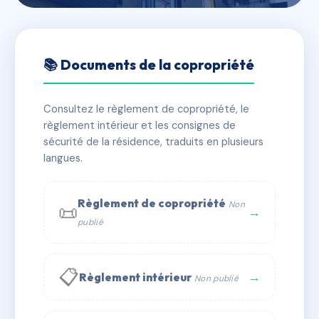
🇫🇷 RFRAF8743627
Copro66Figuier
📚 Documents de la copropriété
📍 1 r du figuier 66000 Perpignan
Consultez le règlement de copropriété, le
⚠ IMMATRICULEE_RATTACHEMENT_EXPIRE
règlement intérieur et les consignes de
🏠 5 lots
🏗 3 bâtiment(s)
sécurité de la résidence, traduits en plusieurs
langues.
📞 Contacter Syndic Digital
💬 WhatsApp
Règlement de copropriété
Non
📜
✉ Email
→
publié
📋
→
Règlement intérieur
Non publié