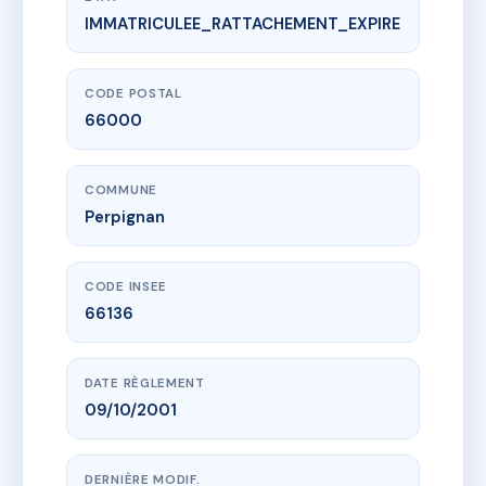
IMMATRICULEE_RATTACHEMENT_EXPIRE
www.vme.plus/AF8743627
Copro66Figuier
1 r du figuier
66000 Perpignan
CODE POSTAL
66000
COMMUNE
Perpignan
CODE INSEE
66136
DATE RÈGLEMENT
09/10/2001
DERNIÈRE MODIF.