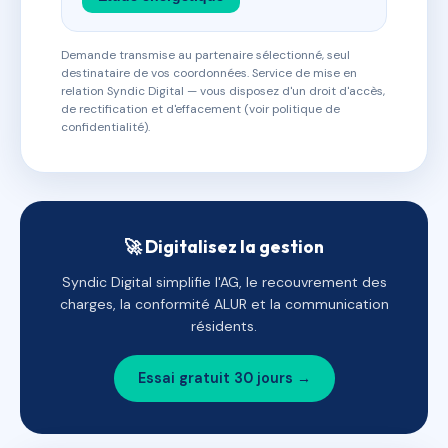
Demande transmise au partenaire sélectionné, seul
destinataire de vos coordonnées. Service de mise en
relation Syndic Digital — vous disposez d'un droit d'accès,
de rectification et d'effacement (voir politique de
confidentialité).
🚀 Digitalisez la gestion
Syndic Digital simplifie l'AG, le recouvrement des
charges, la conformité ALUR et la communication
résidents.
Essai gratuit 30 jours →