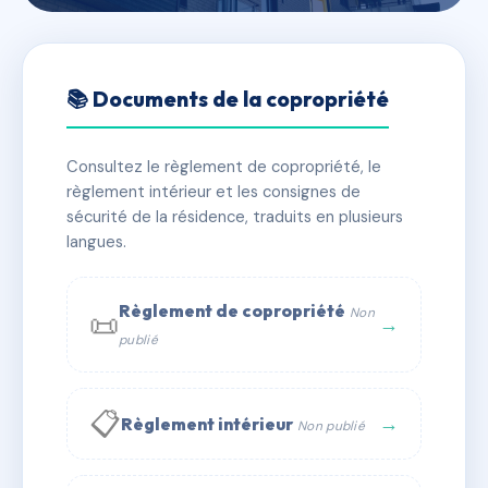
🇫🇷 RFRAF9979659
LE CLOS FEUILLERE
📚 Documents de la copropriété
📍 6-10 r de la pierre feuillere 93130 Noisy-le-Sec
Consultez le règlement de copropriété, le
✓ Immatriculée
🏠 111 lots
🏗 2 bâtiment(s)
règlement intérieur et les consignes de
sécurité de la résidence, traduits en plusieurs
langues.
📞 Contacter Syndic Digital
💬 WhatsApp
✉ Email
Règlement de copropriété
Non
📜
→
publié
📋
→
Règlement intérieur
Non publié