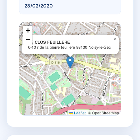
28/02/2020
+
−
×
LE CLOS FEUILLERE
6-10 r de la pierre feuillere 93130 Noisy-le-Sec
Leaflet
|
© OpenStreetMap