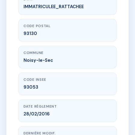
IMMATRICULEE_RATTACHEE
www.vme.plus/AF9979659
LE CLOS FEUILLERE
6-10 r de la pierre feuillere
93130 Noisy-le-Sec
CODE POSTAL
93130
COMMUNE
Noisy-le-Sec
CODE INSEE
93053
DATE RÈGLEMENT
28/02/2016
DERNIÈRE MODIF.