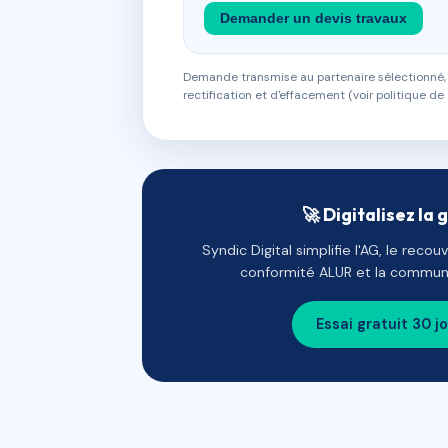
Demander un devis travaux
Demande transmise au partenaire sélectionné, s
rectification et d'effacement (voir politique de 
🚀 Digitalisez la 
Syndic Digital simplifie l'AG, le reco
conformité ALUR et la communi
Essai gratuit 30 j