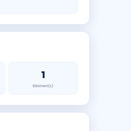
1
Bâtiment(s)