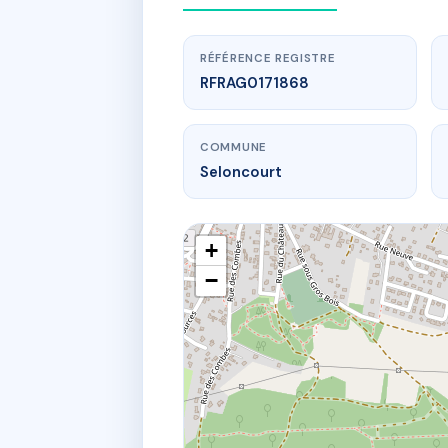
RÉFÉRENCE REGISTRE
RFRAG0171868
COMMUNE
Seloncourt
+
−
www.
COPROPR
20 r des