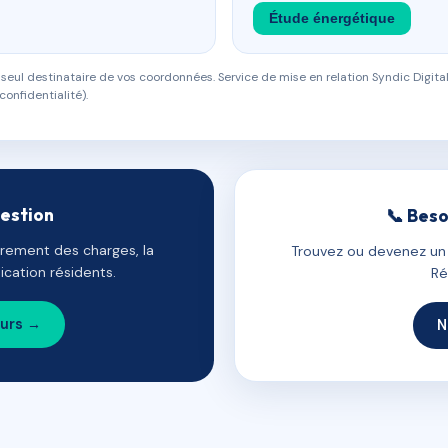
Étude énergétique
eul destinataire de vos coordonnées. Service de mise en relation Syndic Digital
confidentialité).
gestion
📞 Beso
uvrement des charges, la
Trouvez ou devenez un c
cation résidents.
Ré
ours →
N