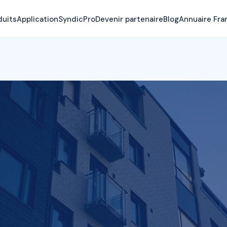
duits
Application
SyndicPro
Devenir partenaire
Blog
Annuaire Fra