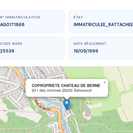
N° IMMATRICULATION
ÉTAT
AG0171868
IMMATRICULEE_RATTACHEE
CODE INSEE
DATE RÈGLEMENT
25539
16/09/1999
×
vme.plus/AG0171868
COPROPRIETE CHATEAU DE BERNE
20 r des minimes 25230 Seloncourt
IETE CHATEAU DE BERNE
 minimes
25230 Seloncourt