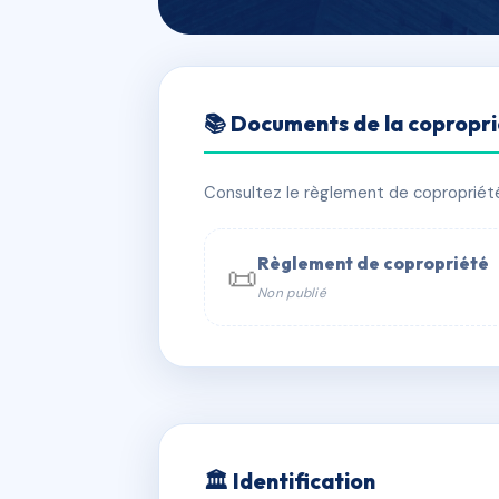
🇫🇷 RFRAG0171868
📚 Documents de la copropr
COPROPRIETE
📍 20 r des minimes 25230 Seloncou
Consultez le règlement de copropriété, 
✓ Immatriculée
🏠 28 lots
🏗 1 b
Règlement de copropriété
📜
Non publié
📞 Contacter Syndic Digital

Coproprié
229 
N°
w
🏛 Identification