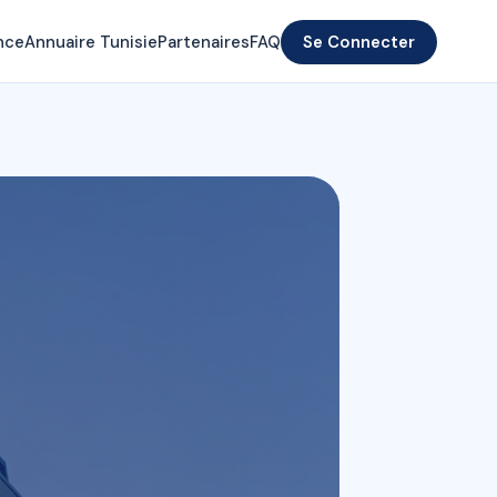
nce
Annuaire Tunisie
Partenaires
FAQ
Se Connecter