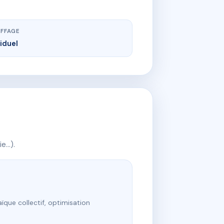
FFAGE
viduel
ie…).
ïque collectif, optimisation