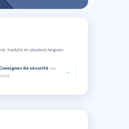
e, traduits en plusieurs langues.
Consignes de sécurité
Non
→
publié
web :
om