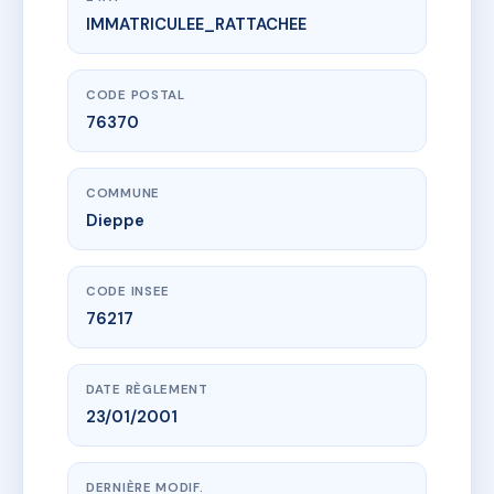
IMMATRICULEE_RATTACHEE
www.vme.plus/AG0738252
Résidence PIERRE HAMEL
5 r montigny
76370 Dieppe
CODE POSTAL
76370
COMMUNE
Dieppe
CODE INSEE
76217
DATE RÈGLEMENT
23/01/2001
DERNIÈRE MODIF.