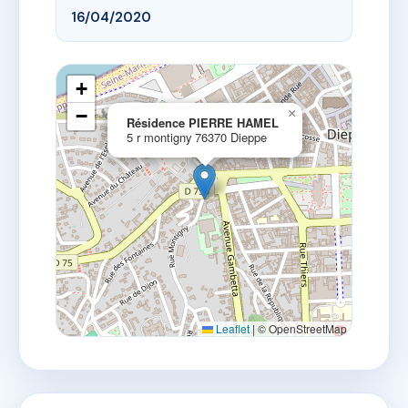
16/04/2020
+
−
×
Résidence PIERRE HAMEL
5 r montigny 76370 Dieppe
Leaflet
|
© OpenStreetMap