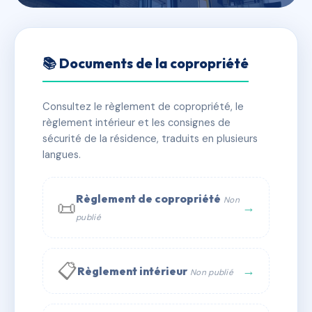
🇫🇷 RFRAG0738252
Résidence PIERRE HAMEL
📚 Documents de la copropriété
📍 5 r montigny 76370 Dieppe
Consultez le règlement de copropriété, le
✓ Immatriculée
🏠 51 lots
🏗 1 bâtiment(s)
règlement intérieur et les consignes de
sécurité de la résidence, traduits en plusieurs
langues.
📞 Contacter Syndic Digital
💬 WhatsApp
✉ Email
Règlement de copropriété
Non
📜
→
publié
📋
→
Règlement intérieur
Non publié