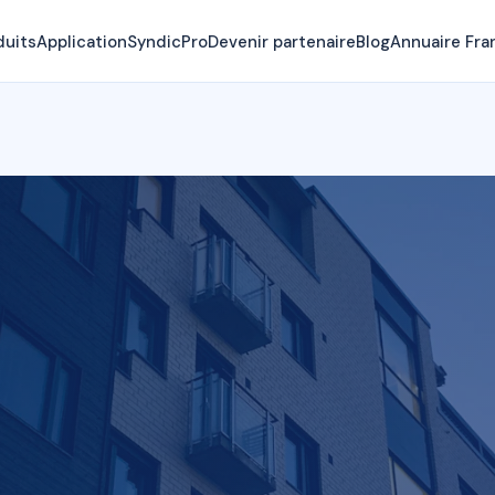
duits
Application
SyndicPro
Devenir partenaire
Blog
Annuaire Fra