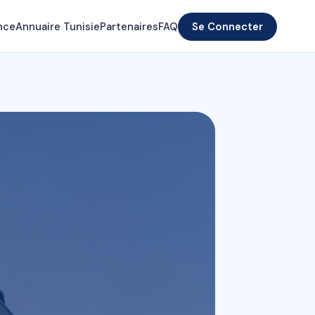
nce
Annuaire Tunisie
Partenaires
FAQ
Se Connecter