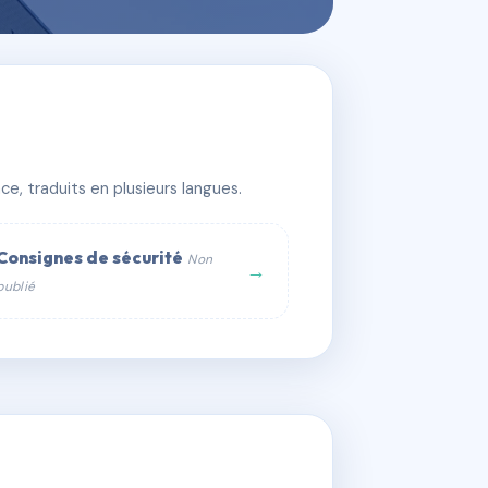
e, traduits en plusieurs langues.
Consignes de sécurité
Non
→
publié
web :
om