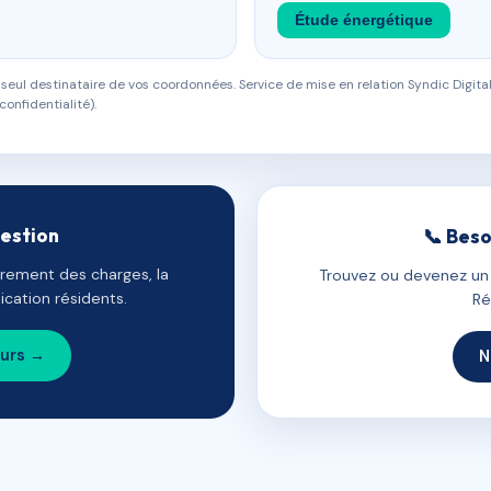
Étude énergétique
eul destinataire de vos coordonnées. Service de mise en relation Syndic Digital
confidentialité).
gestion
📞 Beso
uvrement des charges, la
Trouvez ou devenez un c
cation résidents.
Ré
ours →
N