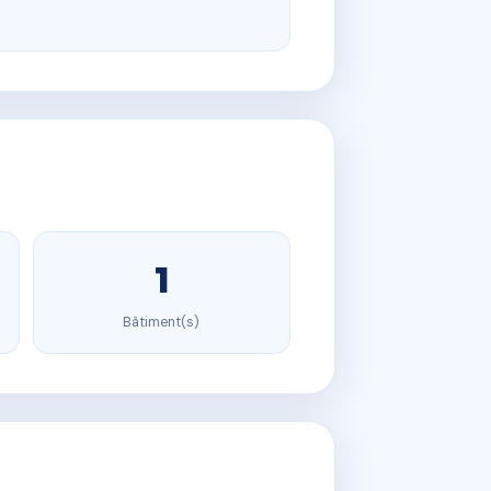
1
Bâtiment(s)