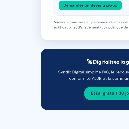
Demander un devis travaux
Demande transmise au partenaire sélectionné, s
rectification et d'effacement (voir politique de 
🚀 Digitalisez la 
Syndic Digital simplifie l'AG, le reco
conformité ALUR et la communi
Essai gratuit 30 j