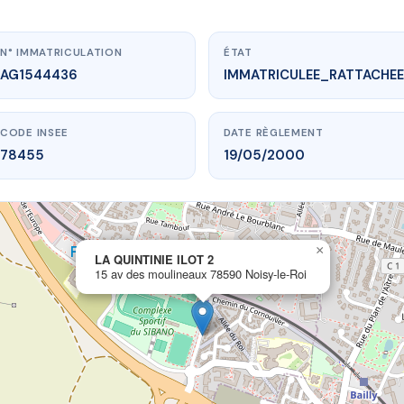
N° IMMATRICULATION
ÉTAT
AG1544436
IMMATRICULEE_RATTACHEE
CODE INSEE
DATE RÈGLEMENT
78455
19/05/2000
×
vme.plus/AG1544436
LA QUINTINIE ILOT 2
15 av des moulineaux 78590 Noisy-le-Roi
A QUINTINIE ILOT 2
oulineaux
78590 Noisy-le-Roi