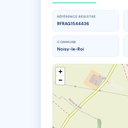
RÉFÉRENCE REGISTRE
RFRAG1544436
COMMUNE
Noisy-le-Roi
+
−
www.
L
15 av des m