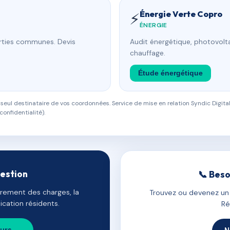
Énergie Verte Copro
⚡
ÉNERGIE
arties communes. Devis
Audit énergétique, photovolta
chauffage.
Étude énergétique
eul destinataire de vos coordonnées. Service de mise en relation Syndic Digital
confidentialité).
gestion
📞 Beso
uvrement des charges, la
Trouvez ou devenez un c
cation résidents.
Ré