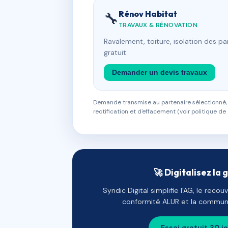
Rénov Habitat
🔧
TRAVAUX & RÉNOVATION
Ravalement, toiture, isolation des p
gratuit.
Demander un devis travaux
Demande transmise au partenaire sélectionné, s
rectification et d'effacement (voir politique de 
🚀 Digitalisez la 
Syndic Digital simplifie l'AG, le reco
conformité ALUR et la communi