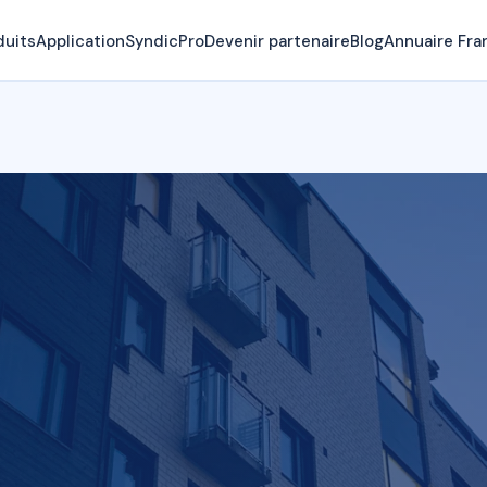
duits
Application
SyndicPro
Devenir partenaire
Blog
Annuaire Fra