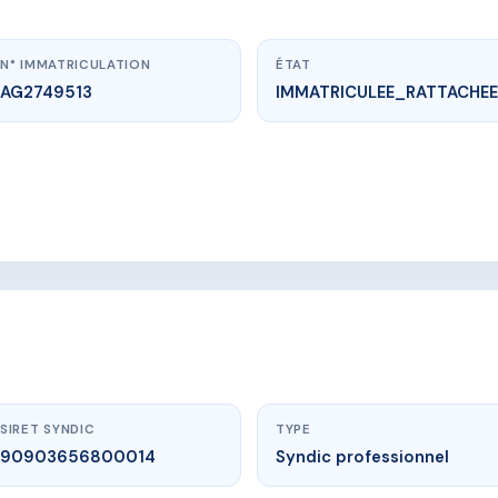
N° IMMATRICULATION
ÉTAT
AG2749513
IMMATRICULEE_RATTACHEE
vme.plus/AG2749513
IDENCE BERGAMOTTE
 delisle, 97430 Le Tampon
SIRET SYNDIC
TYPE
90903656800014
Syndic professionnel