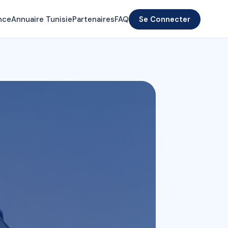
nce
Annuaire Tunisie
Partenaires
FAQ
Se Connecter