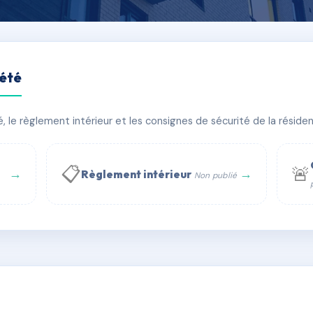
iété
ERGAMOTTE
le règlement intérieur et les consignes de sécurité de la résidenc
bâtiment(s)
📋
🚨
→
→
Règlement intérieur
Non publié
 WhatsApp
✉ Email
té
rue Saint-Honoré, 75001 Paris - Tél. : +33 6 51 11 56 90 - 
AG2749513
🇫🇷
ww.syndic.digital - E-mail : syndic.digital@gmail.c