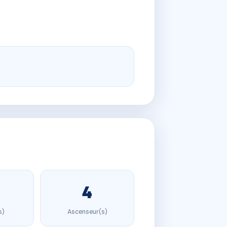
4
s)
Ascenseur(s)