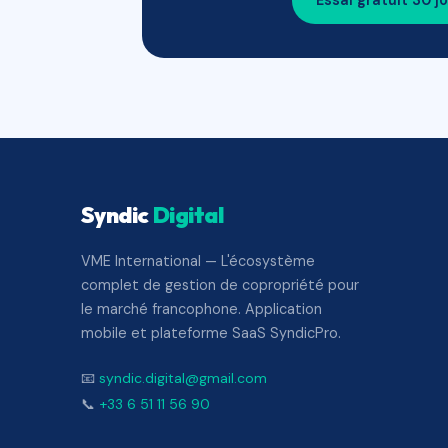
Essai gratuit 30 j
Syndic
Digital
VME International — L'écosystème
complet de gestion de copropriété pour
le marché francophone. Application
mobile et plateforme SaaS SyndicPro.
📧
syndic.digital@gmail.com
📞
+33 6 51 11 56 90