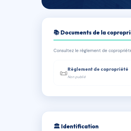
🇫🇷 RFRAG2749513
📚 Documents de la copropr
RESIDENCE B
📍 r hubert delisle, 97430 Le Tampon
Consultez le règlement de copropriété, 
✓ Immatriculée
🏠 251 lots
🏗 2 
Règlement de copropriété
📜
Non publié
📞 Contacter Syndic Digital

Coproprié
229 
N°
w
🏛 Identification