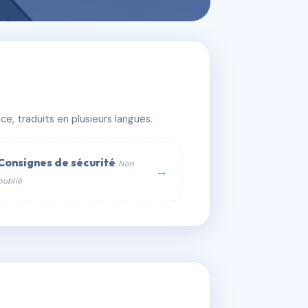
e, traduits en plusieurs langues.
Consignes de sécurité
Non
→
publié
web :
om