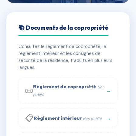
🇫🇷 RFRAG2959237
20 PLACE ENTRECHAUX
📚 Documents de la copropriété
📍 20 pl d'entrechaux 83510 Lorgues
Consultez le règlement de copropriété, le
✓ Immatriculée
🏠 11 lots
🏗 1 bâtiment(s)
règlement intérieur et les consignes de
sécurité de la résidence, traduits en plusieurs
langues.
📞 Contacter Syndic Digital
💬 WhatsApp
✉ Email
Règlement de copropriété
Non
📜
→
publié
📋
→
Règlement intérieur
Non publié