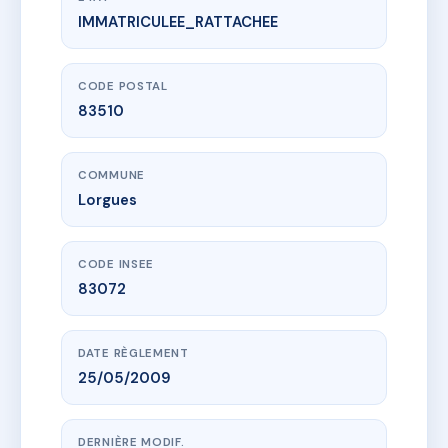
IMMATRICULEE_RATTACHEE
www.vme.plus/AG2959237
20 PLACE ENTRECHAUX
20 pl d'entrechaux
83510 Lorgues
CODE POSTAL
83510
COMMUNE
Lorgues
CODE INSEE
83072
DATE RÈGLEMENT
25/05/2009
DERNIÈRE MODIF.