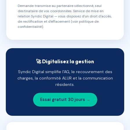
Demande transmise au partenaire sélectionné, seul
destinataire de vos coordonnées. Service de mise en
relation Syndic Digital — vous disposez d'un droit d'accès,
de rectification et d'effacement (voir politique de
confidentialité).
🚀 Digitalisez la gestion
Syndic Digital simplifie l'AG, le recouvrement des
charges, la conformité ALUR et la communication
résidents.
Essai gratuit 30 jours →