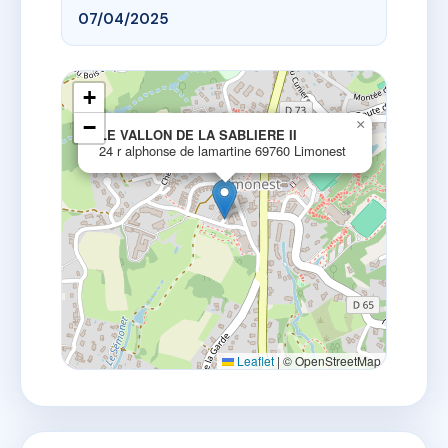
07/04/2025
+
−
×
LE VALLON DE LA SABLIERE II
24 r alphonse de lamartine 69760 Limonest
Leaflet
|
© OpenStreetMap