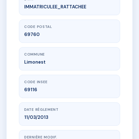
IMMATRICULEE_RATTACHEE
www.vme.plus/AG3407525
LE VALLON DE LA SABLIERE II
24 r alphonse de lamartine
69760 Limonest
CODE POSTAL
69760
COMMUNE
Limonest
CODE INSEE
69116
DATE RÈGLEMENT
11/03/2013
DERNIÈRE MODIF.