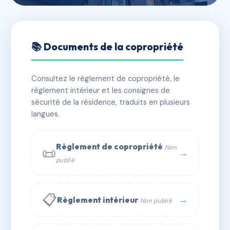
🇫🇷 RFRAG3407525
LE VALLON DE LA SABLIERE
📚 Documents de la copropriété
II
Consultez le règlement de copropriété, le
📍 24 r alphonse de lamartine 69760 Limonest
règlement intérieur et les consignes de
✓ Immatriculée
🏠 14 lots
🏗 1 bâtiment(s)
sécurité de la résidence, traduits en plusieurs
langues.
📞 Contacter Syndic Digital
💬 WhatsApp
Règlement de copropriété
Non
📜
✉ Email
→
publié
📋
→
Règlement intérieur
Non publié