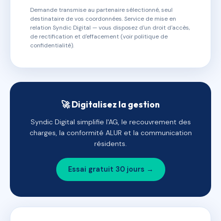
Demande transmise au partenaire sélectionné, seul
destinataire de vos coordonnées. Service de mise en
relation Syndic Digital — vous disposez d'un droit d'accès,
de rectification et d'effacement (voir politique de
confidentialité).
🚀 Digitalisez la gestion
Syndic Digital simplifie l'AG, le recouvrement des
charges, la conformité ALUR et la communication
résidents.
Essai gratuit 30 jours →