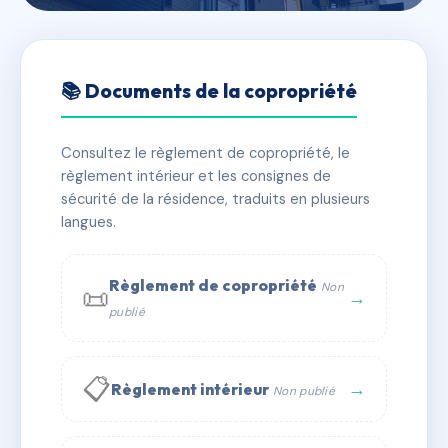
🇫🇷 RFRAG5396924
IMMEUBLE LE MARINA 2 B
📚 Documents de la copropriété
📍 24 RUE JEAN PANDOLFI
Consultez le règlement de copropriété, le
✓ Immatriculée
🏠 43 lots
🏗 1 bâtiment(s)
règlement intérieur et les consignes de
sécurité de la résidence, traduits en plusieurs
langues.
📞 Contacter Syndic Digital
💬 WhatsApp
✉ Email
Règlement de copropriété
Non
📜
→
publié
📋
→
Règlement intérieur
Non publié