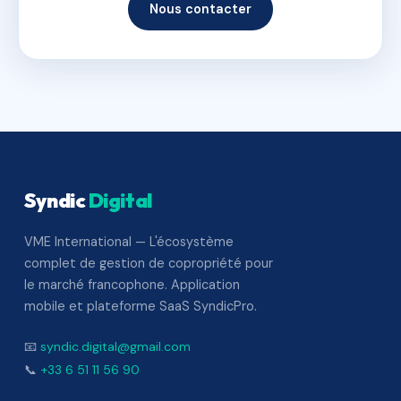
Nous contacter
Syndic
Digital
VME International — L'écosystème
complet de gestion de copropriété pour
le marché francophone. Application
mobile et plateforme SaaS SyndicPro.
📧
syndic.digital@gmail.com
📞
+33 6 51 11 56 90