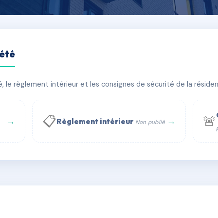
iété
rté
le règlement intérieur et les consignes de sécurité de la résidenc
timent(s)
📋
🚨
→
→
Règlement intérieur
Non publié
 WhatsApp
✉ Email
té
rue Saint-Honoré, 75001 Paris - Tél. : +33 6 51 11 56 90 - 
AG5788807
🇫🇷
ww.syndic.digital - E-mail : syndic.digital@gmail.c