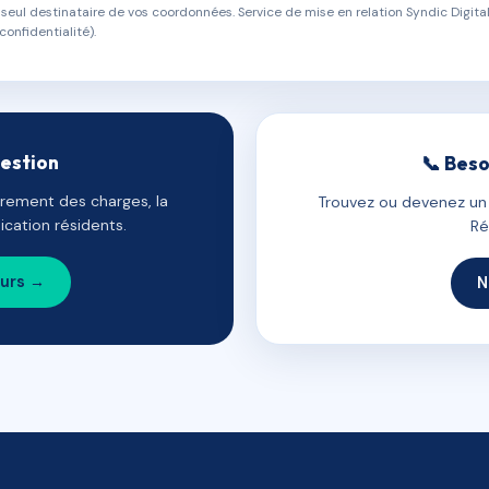
eul destinataire de vos coordonnées. Service de mise en relation Syndic Digital
confidentialité).
gestion
📞 Beso
uvrement des charges, la
Trouvez ou devenez un c
cation résidents.
Ré
ours →
N