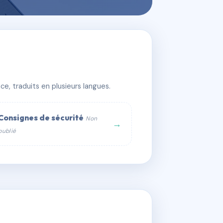
e, traduits en plusieurs langues.
Consignes de sécurité
Non
→
publié
web :
om