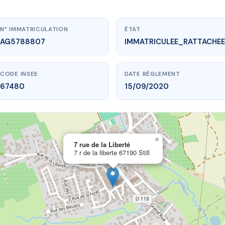
N° IMMATRICULATION
ÉTAT
AG5788807
IMMATRICULEE_RATTACHEE
CODE INSEE
DATE RÈGLEMENT
67480
15/09/2020
×
vme.plus/AG5788807
7 rue de la Liberté
7 r de la liberte 67190 Still
 rue de la Liberté
de la liberte
67190 Still