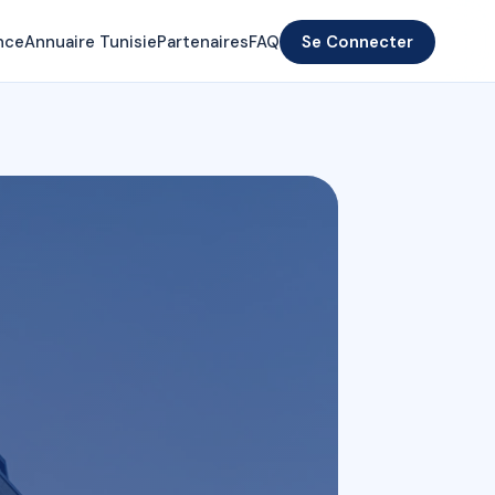
nce
Annuaire Tunisie
Partenaires
FAQ
Se Connecter