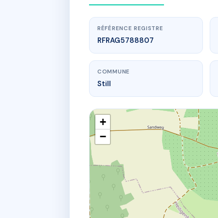
RÉFÉRENCE REGISTRE
RFRAG5788807
COMMUNE
Still
+
−
www.
7
7 r 