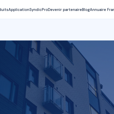
duits
Application
SyndicPro
Devenir partenaire
Blog
Annuaire Fra