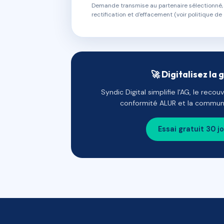
Demande transmise au partenaire sélectionné, s
rectification et d'effacement (voir politique de 
🚀 Digitalisez la 
Syndic Digital simplifie l'AG, le reco
conformité ALUR et la communi
Essai gratuit 30 j