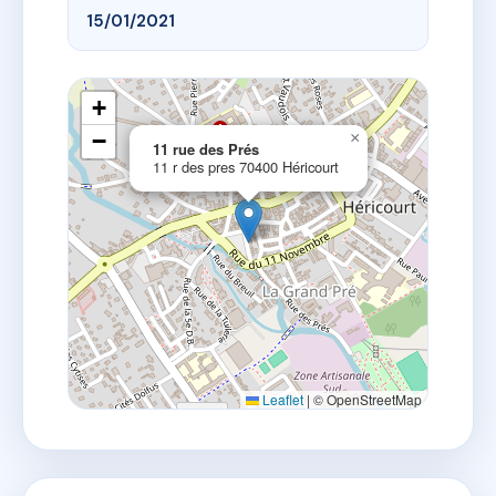
15/01/2021
+
−
×
11 rue des Prés
11 r des pres 70400 Héricourt
Leaflet
|
© OpenStreetMap