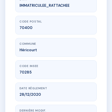
IMMATRICULEE_RATTACHEE
www.vme.plus/AG5914619
11 rue des Prés
11 r des pres
70400 Héricourt
CODE POSTAL
70400
COMMUNE
Héricourt
CODE INSEE
70285
DATE RÈGLEMENT
28/12/2020
DERNIÈRE MODIF.