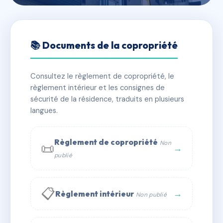
🇫🇷 RFRAG5914619
11 rue des Prés
📚 Documents de la copropriété
📍 11 r des pres 70400 Héricourt
Consultez le règlement de copropriété, le
✓ Immatriculée
🏠 8 lots
🏗 1 bâtiment(s)
règlement intérieur et les consignes de
sécurité de la résidence, traduits en plusieurs
langues.
📞 Contacter Syndic Digital
💬 WhatsApp
✉ Email
Règlement de copropriété
Non
📜
→
publié
📋
→
Règlement intérieur
Non publié