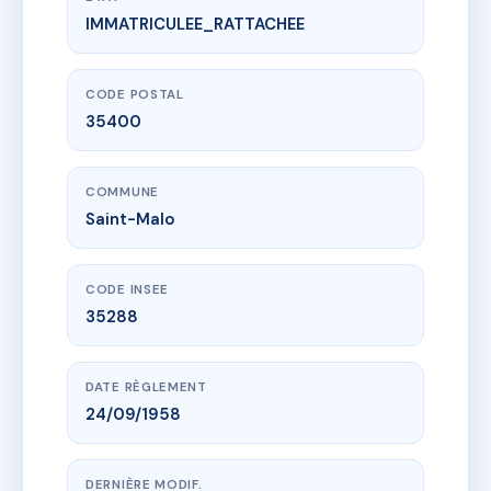
IMMATRICULEE_RATTACHEE
www.vme.plus/AG6297741
27 industrie 35400 Saint Malo
27 r de l'industrie
35400 Saint-Malo
CODE POSTAL
35400
COMMUNE
Saint-Malo
CODE INSEE
35288
DATE RÈGLEMENT
24/09/1958
DERNIÈRE MODIF.