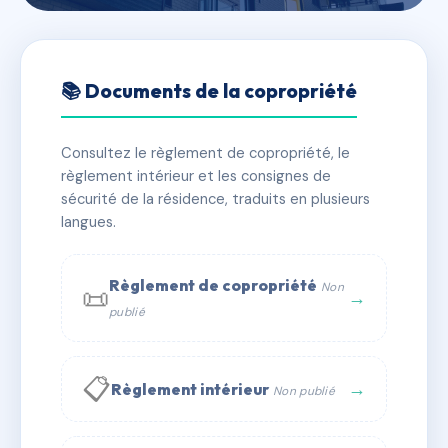
🇫🇷 RFRAG6297741
27 industrie 35400 Saint
📚 Documents de la copropriété
Malo
Consultez le règlement de copropriété, le
📍 27 r de l'industrie 35400 Saint-Malo
règlement intérieur et les consignes de
✓ Immatriculée
🏠 9 lots
🏗 1 bâtiment(s)
sécurité de la résidence, traduits en plusieurs
langues.
📞 Contacter Syndic Digital
💬 WhatsApp
Règlement de copropriété
Non
📜
✉ Email
→
publié
📋
→
Règlement intérieur
Non publié