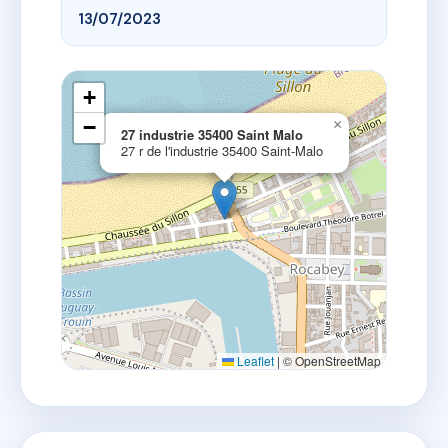
13/07/2023
+
−
×
27 industrie 35400 Saint Malo
27 r de l'industrie 35400 Saint-Malo
Leaflet
|
© OpenStreetMap