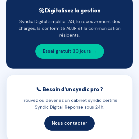
🚀 Digitalisez la gestion
Syndic Digital simplifie l'AG, le recouvrement des
charges, la conformité ALUR et la communication
résidents.
Essai gratuit 30 jours →
📞 Besoin d'un syndic pro ?
Trouvez ou devenez un cabinet syndic certifié
Syndic Digital. Réponse sous 24h.
Nous contacter