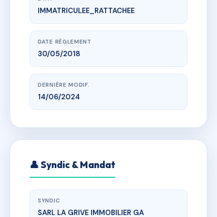
IMMATRICULEE_RATTACHEE
www.vme.plus/AG7022668
LES GRANGES DE L'EPINETTE
Station de VALLANDRY, 73210 LANDRY
DATE RÈGLEMENT
30/05/2018
DERNIÈRE MODIF.
14/06/2024
👤 Syndic & Mandat
SYNDIC
SARL LA GRIVE IMMOBILIER GA