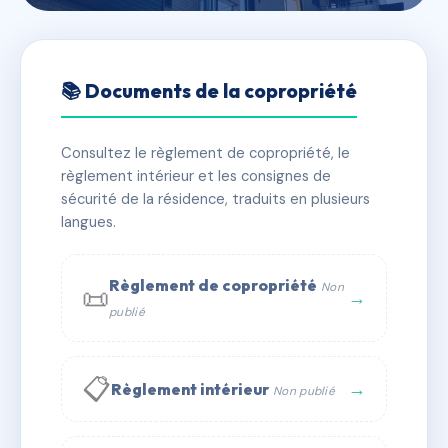
🇫🇷 RFRAG7022668
LES GRANGES DE
📚 Documents de la copropriété
L'EPINETTE
Consultez le règlement de copropriété, le
📍 Station de VALLANDRY, 73210 LANDRY
règlement intérieur et les consignes de
✓ Immatriculée
🏠 127 lots
🏗 1 bâtiment(s)
sécurité de la résidence, traduits en plusieurs
langues.
📞 Contacter Syndic Digital
💬 WhatsApp
Règlement de copropriété
Non
📜
✉ Email
→
publié
📋
→
Règlement intérieur
Non publié