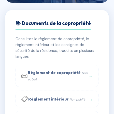
🇫🇷 RFRAG7816903
275 RUE ANATOLE FRANCE
📚 Documents de la copropriété
📍 275 r anatole france 11210 Port-la-Nouvelle
Consultez le règlement de copropriété, le
✓ Immatriculée
🏠 10 lots
🏗 1 bâtiment(s)
règlement intérieur et les consignes de
sécurité de la résidence, traduits en plusieurs
langues.
📞 Contacter Syndic Digital
💬 WhatsApp
✉ Email
Règlement de copropriété
Non
📜
→
publié
📋
→
Règlement intérieur
Non publié