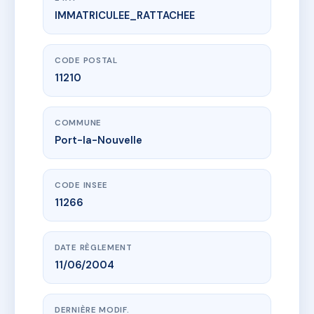
IMMATRICULEE_RATTACHEE
www.vme.plus/AG7816903
275 RUE ANATOLE FRANCE
275 r anatole france
11210 Port-la-Nouvelle
CODE POSTAL
11210
COMMUNE
Port-la-Nouvelle
CODE INSEE
11266
DATE RÈGLEMENT
11/06/2004
DERNIÈRE MODIF.