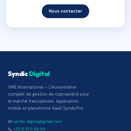
Nous contacter
Syndic
Digital
VME International — L'écosystème
complet de gestion de copropriété pour
le marché francophone. Application
mobile et plateforme SaaS SyndicPro.
📧
syndic.digital@gmail.com
📞
+33 6 51 11 56 90