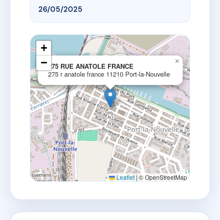
26/05/2025
+
−
×
275 RUE ANATOLE FRANCE
275 r anatole france 11210 Port-la-Nouvelle
Leaflet
|
© OpenStreetMap