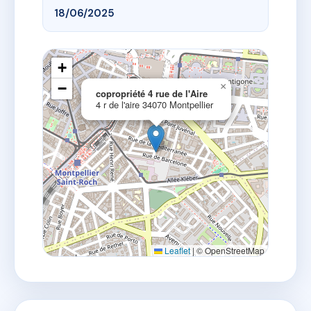
18/06/2025
+
−
×
copropriété 4 rue de l'Aire
4 r de l'aire 34070 Montpellier
Leaflet
|
© OpenStreetMap