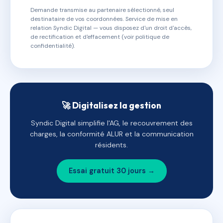
Demande transmise au partenaire sélectionné, seul
destinataire de vos coordonnées. Service de mise en
relation Syndic Digital — vous disposez d'un droit d'accès,
de rectification et d'effacement (voir politique de
confidentialité).
🚀 Digitalisez la gestion
Syndic Digital simplifie l'AG, le recouvrement des
charges, la conformité ALUR et la communication
résidents.
Essai gratuit 30 jours →