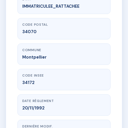
IMMATRICULEE_RATTACHEE
www.vme.plus/AG8717159
copropriété 4 rue de l'Aire
4 r de l'aire
34070 Montpellier
CODE POSTAL
34070
COMMUNE
Montpellier
CODE INSEE
34172
DATE RÈGLEMENT
20/11/1992
DERNIÈRE MODIF.