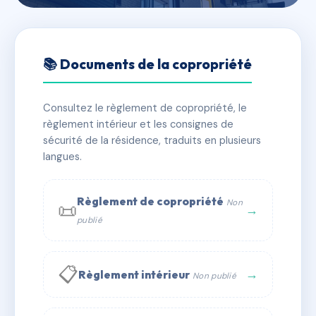
🇫🇷 RFRAG8717159
copropriété 4 rue de l'Aire
📚 Documents de la copropriété
📍 4 r de l'aire 34070 Montpellier
Consultez le règlement de copropriété, le
✓ Immatriculée
🏠 4 lots
🏗 1 bâtiment(s)
règlement intérieur et les consignes de
sécurité de la résidence, traduits en plusieurs
langues.
📞 Contacter Syndic Digital
💬 WhatsApp
✉ Email
Règlement de copropriété
Non
📜
→
publié
📋
→
Règlement intérieur
Non publié