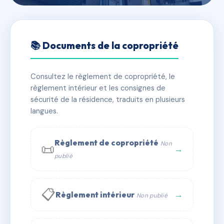
🇫🇷 RFRAG8912008
70 RUE MERIDIENNE
📚 Documents de la copropriété
📍 70 r meridienne 76100 Rouen
Consultez le règlement de copropriété, le
✓ Immatriculée
🏠 17 lots
🏗 1 bâtiment(s)
règlement intérieur et les consignes de
sécurité de la résidence, traduits en plusieurs
langues.
📞 Contacter Syndic Digital
💬 WhatsApp
✉ Email
Règlement de copropriété
Non
📜
→
publié
📋
→
Règlement intérieur
Non publié