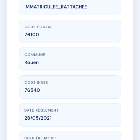
IMMATRICULEE_RATTACHEE
www.vme.plus/AG8912008
70 RUE MERIDIENNE
70 r meridienne
76100 Rouen
CODE POSTAL
76100
COMMUNE
Rouen
CODE INSEE
76540
DATE RÈGLEMENT
28/05/2021
DERNIÈRE MODIF.