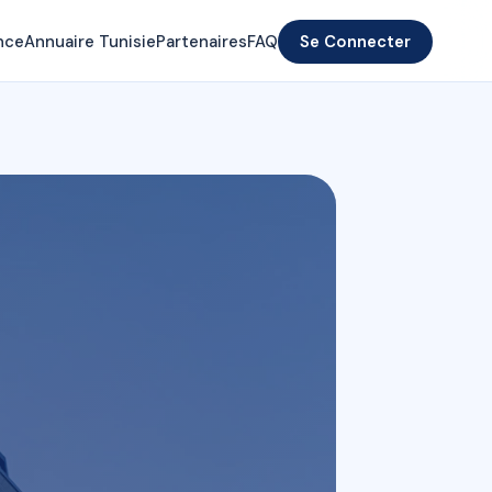
nce
Annuaire Tunisie
Partenaires
FAQ
Se Connecter