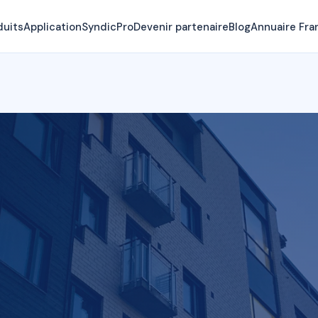
duits
Application
SyndicPro
Devenir partenaire
Blog
Annuaire Fra