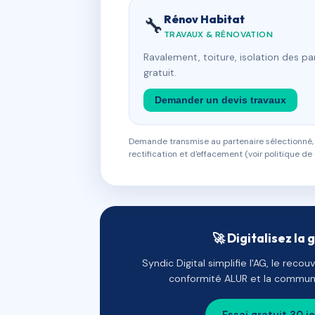
Rénov Habitat
🔧
TRAVAUX & RÉNOVATION
Ravalement, toiture, isolation des p
gratuit.
Demander un devis travaux
Demande transmise au partenaire sélectionné, s
rectification et d'effacement (voir politique de 
🚀 Digitalisez la 
Syndic Digital simplifie l'AG, le reco
conformité ALUR et la communi