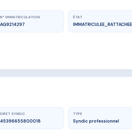
N° IMMATRICULATION
ÉTAT
AG9214297
IMMATRICULEE_RATTACHEE
vme.plus/AG9214297
ASSE DE LA POISSONNERIE
SSE DE LA POISSONNERIE
SIRET SYNDIC
TYPE
45396655800018
Syndic professionnel