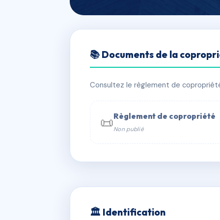
🇫🇷 RFRAG9214297
📚 Documents de la copropr
SDC 2 IMPASS
📍 2 IMPASSE DE LA POISSONNERIE
Consultez le règlement de copropriété, 
✓ Immatriculée
🏠 10 lots
🏗 1 b
Règlement de copropriété
📜
Non publié
📞 Contacter Syndic Digital

Coproprié
229 
N°
w
🏛 Identification