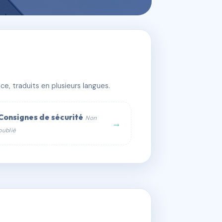
e, traduits en plusieurs langues.
Consignes de sécurité
Non
→
publié
web :
om