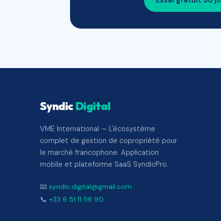
Essai gratuit 30 j
Syndic
Digital
VME International — L'écosystème
complet de gestion de copropriété pour
le marché francophone. Application
mobile et plateforme SaaS SyndicPro.
📧
syndic.digital@gmail.com
📞
+33 6 51 11 56 90