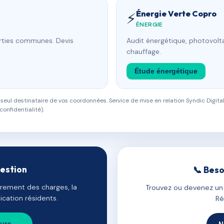
Énergie Verte Copro
⚡
ÉNERGIE
arties communes. Devis
Audit énergétique, photovolta
chauffage.
Étude énergétique
eul destinataire de vos coordonnées. Service de mise en relation Syndic Digital
confidentialité).
gestion
📞 Beso
uvrement des charges, la
Trouvez ou devenez un c
cation résidents.
Ré