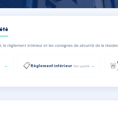
iété
E DE LA POISSONNERIE
le règlement intérieur et les consignes de sécurité de la résidenc
âtiment(s)
📋
🚨
→
→
Règlement intérieur
Non publié
 WhatsApp
✉ Email
té
rue Saint-Honoré, 75001 Paris - Tél. : +33 6 51 11 56 90 - 
AG9214297
🇫🇷
ww.syndic.digital - E-mail : syndic.digital@gmail.c