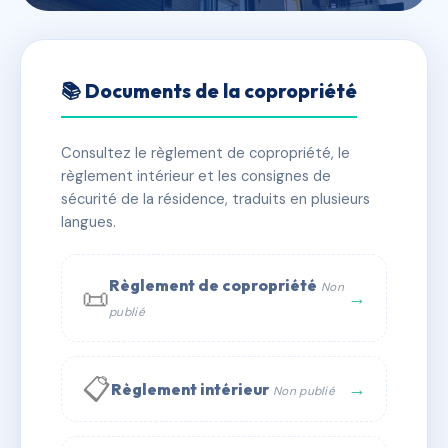
🇫🇷 RFRAG9522590
Entre-Nous
📚 Documents de la copropriété
📍 63 r gambetta 74210 Faverges-Seythenex
Consultez le règlement de copropriété, le
✓ Immatriculée
🏠 8 lots
🏗 1 bâtiment(s)
règlement intérieur et les consignes de
sécurité de la résidence, traduits en plusieurs
langues.
📞 Contacter Syndic Digital
💬 WhatsApp
✉ Email
Règlement de copropriété
Non
📜
→
publié
📋
→
Règlement intérieur
Non publié