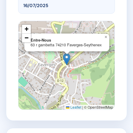
16/07/2025
+
−
×
Entre-Nous
63 r gambetta 74210 Faverges-Seythenex
Leaflet
|
© OpenStreetMap