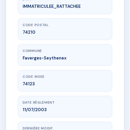
IMMATRICULEE_RATTACHEE
www.vme.plus/AG9522590
Entre-Nous
63 r gambetta
74210 Faverges-Seythenex
CODE POSTAL
74210
COMMUNE
Faverges-Seythenex
CODE INSEE
74123
DATE RÈGLEMENT
11/07/2003
DERNIÈRE MODIF.