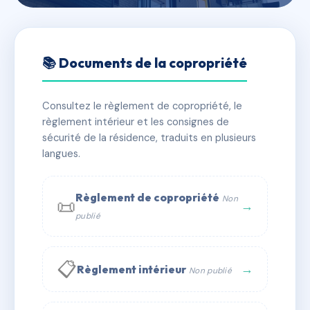
🇫🇷 RFRAH0054395
3 RUE ROUDIL
📚 Documents de la copropriété
📍 3 r roudil 34000 Montpellier
Consultez le règlement de copropriété, le
⚠ IMMATRICULEE_RATTACHEMENT_EXPIRE
règlement intérieur et les consignes de
🏠 4 lots
🏗 1 bâtiment(s)
sécurité de la résidence, traduits en plusieurs
langues.
📞 Contacter Syndic Digital
💬 WhatsApp
Règlement de copropriété
Non
📜
✉ Email
→
publié
📋
→
Règlement intérieur
Non publié