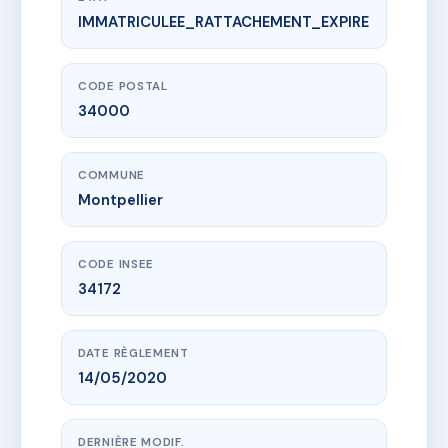
IMMATRICULEE_RATTACHEMENT_EXPIRE
www.vme.plus/AH0054395
3 RUE ROUDIL
3 r roudil
34000 Montpellier
CODE POSTAL
34000
COMMUNE
Montpellier
CODE INSEE
34172
DATE RÈGLEMENT
14/05/2020
DERNIÈRE MODIF.