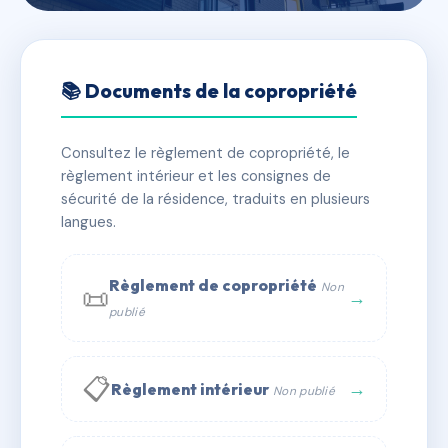
🇫🇷 RFRAH0238121
10 rue bernanos
📚 Documents de la copropriété
📍 10 r georges bernanos 29200 Brest
Consultez le règlement de copropriété, le
✓ Immatriculée
🏠 5 lots
🏗 1 bâtiment(s)
règlement intérieur et les consignes de
sécurité de la résidence, traduits en plusieurs
langues.
📞 Contacter Syndic Digital
💬 WhatsApp
✉ Email
Règlement de copropriété
Non
📜
→
publié
📋
→
Règlement intérieur
Non publié