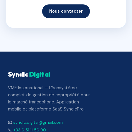
Nous contacter
Syndic
Digital
VME International — L'écosystème
complet de gestion de copropriété pour
le marché francophone. Application
mobile et plateforme SaaS SyndicPro.
📧
syndic.digital@gmail.com
📞
+33 6 51 11 56 90