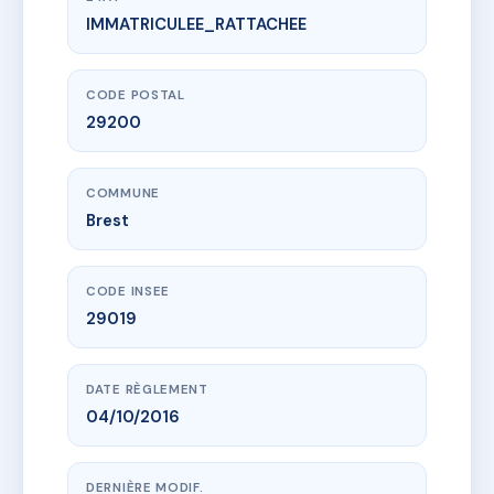
IMMATRICULEE_RATTACHEE
www.vme.plus/AH0238121
10 rue bernanos
10 r georges bernanos
29200 Brest
CODE POSTAL
29200
COMMUNE
Brest
CODE INSEE
29019
DATE RÈGLEMENT
04/10/2016
DERNIÈRE MODIF.