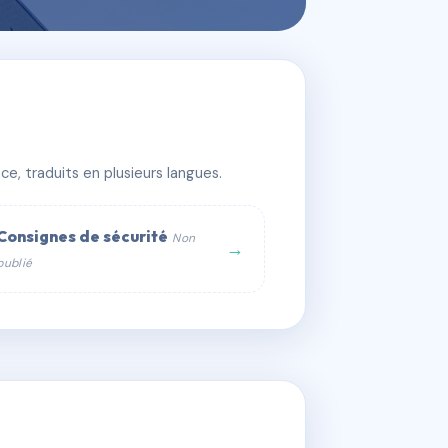
e, traduits en plusieurs langues.
Consignes de sécurité
Non
→
publié
web :
om