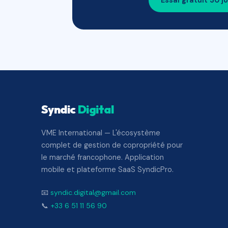
Essai gratuit 30 j
Syndic
Digital
VME International — L'écosystème
complet de gestion de copropriété pour
le marché francophone. Application
mobile et plateforme SaaS SyndicPro.
📧
syndic.digital@gmail.com
📞
+33 6 51 11 56 90