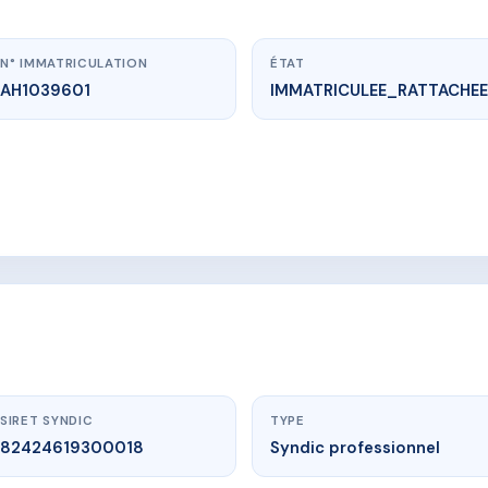
N° IMMATRICULATION
ÉTAT
AH1039601
IMMATRICULEE_RATTACHEE
vme.plus/AH1039601
SCR L'ESCALE
Coupé, 97200 Fort de France
SIRET SYNDIC
TYPE
82424619300018
Syndic professionnel