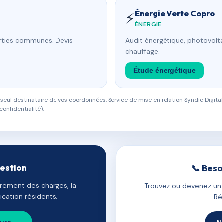
Énergie Verte Copro
⚡
ÉNERGIE
arties communes. Devis
Audit énergétique, photovolta
chauffage.
Étude énergétique
eul destinataire de vos coordonnées. Service de mise en relation Syndic Digital
confidentialité).
gestion
📞 Beso
uvrement des charges, la
Trouvez ou devenez un c
cation résidents.
Ré