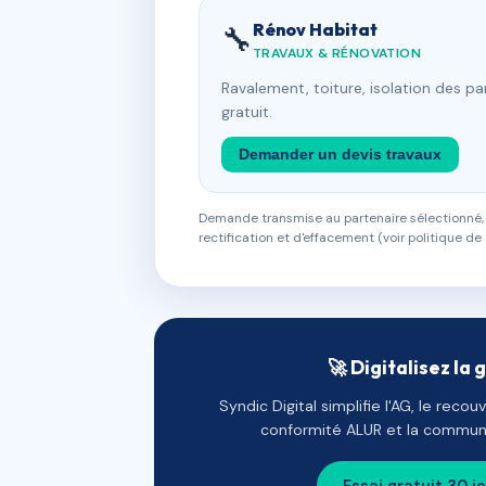
Rénov Habitat
🔧
TRAVAUX & RÉNOVATION
Ravalement, toiture, isolation des p
gratuit.
Demander un devis travaux
Demande transmise au partenaire sélectionné, s
rectification et d'effacement (voir politique de 
🚀 Digitalisez la 
Syndic Digital simplifie l'AG, le reco
conformité ALUR et la communi