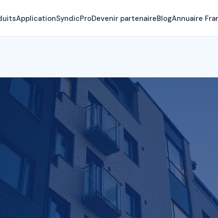
duits
Application
SyndicPro
Devenir partenaire
Blog
Annuaire Fra