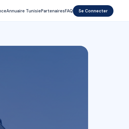
nce
Annuaire Tunisie
Partenaires
FAQ
Se Connecter