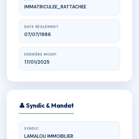
IMMATRICULEE_RATTACHEE
www.vme.plus/AH2212918
SDC MAISON DES FRERES
9 rue du Canal de l'Abbé
DATE RÈGLEMENT
07/07/1986
DERNIÈRE MODIF.
17/01/2025
👤 Syndic & Mandat
SYNDIC
LAMALOU IMMOBILIER