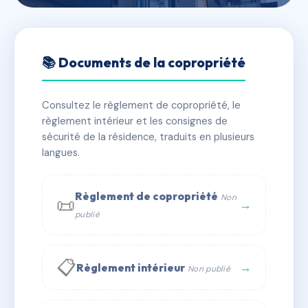
🇫🇷 RFRAH2212918
SDC MAISON DES FRERES
📚 Documents de la copropriété
📍 9 rue du Canal de l'Abbé
Consultez le règlement de copropriété, le
✓ Immatriculée
🏠 7 lots
🏗 1 bâtiment(s)
règlement intérieur et les consignes de
sécurité de la résidence, traduits en plusieurs
langues.
📞 Contacter Syndic Digital
💬 WhatsApp
✉ Email
Règlement de copropriété
Non
📜
→
publié
📋
→
Règlement intérieur
Non publié