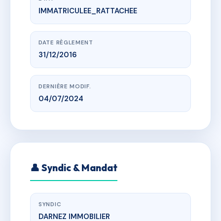
IMMATRICULEE_RATTACHEE
www.vme.plus/AH2216711
L'EQUINOXE
5 r du printemps, 74940 Annecy-le-Vieux
DATE RÈGLEMENT
31/12/2016
DERNIÈRE MODIF.
04/07/2024
👤 Syndic & Mandat
SYNDIC
DARNEZ IMMOBILIER