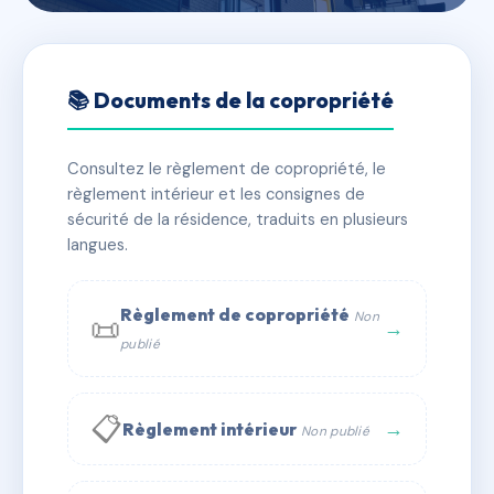
🇫🇷 RFRAH2216711
L'EQUINOXE
📚 Documents de la copropriété
📍 5 r du printemps, 74940 Annecy-le-Vieux
Consultez le règlement de copropriété, le
✓ Immatriculée
🏠 102 lots
🏗 2 bâtiment(s)
règlement intérieur et les consignes de
sécurité de la résidence, traduits en plusieurs
langues.
📞 Contacter Syndic Digital
💬 WhatsApp
✉ Email
Règlement de copropriété
Non
📜
→
publié
📋
→
Règlement intérieur
Non publié