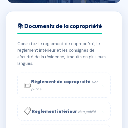
🇫🇷 RFRAH2257061
ANNAPURNA
📚 Documents de la copropriété
📍 che du col de la louza, 73710 Pralognan-la-
Vanoise
Consultez le règlement de copropriété, le
règlement intérieur et les consignes de
✓ Immatriculée
🏠 32 lots
🏗 1 bâtiment(s)
sécurité de la résidence, traduits en plusieurs
langues.
📞 Contacter Syndic Digital
💬 WhatsApp
Règlement de copropriété
Non
📜
✉ Email
→
publié
📋
→
Règlement intérieur
Non publié