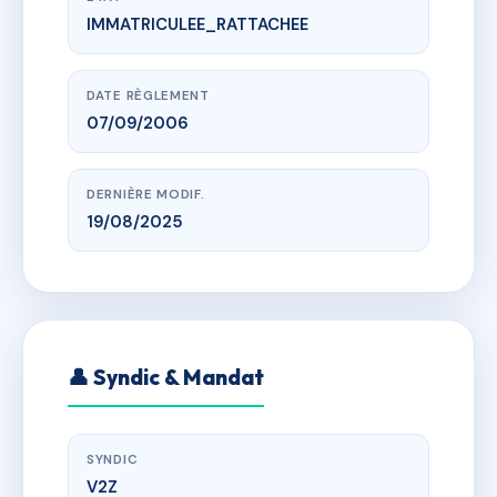
IMMATRICULEE_RATTACHEE
www.vme.plus/AH2257061
ANNAPURNA
che du col de la louza, 73710 Pralognan-la-Vanoise
DATE RÈGLEMENT
07/09/2006
DERNIÈRE MODIF.
19/08/2025
👤 Syndic & Mandat
SYNDIC
V2Z