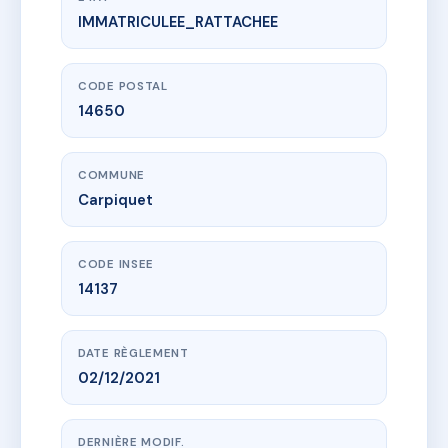
IMMATRICULEE_RATTACHEE
www.vme.plus/AH2831196
LE DOMAINE D'AMELIA
90 rte de caumont
14650 Carpiquet
CODE POSTAL
14650
COMMUNE
Carpiquet
CODE INSEE
14137
DATE RÈGLEMENT
02/12/2021
DERNIÈRE MODIF.