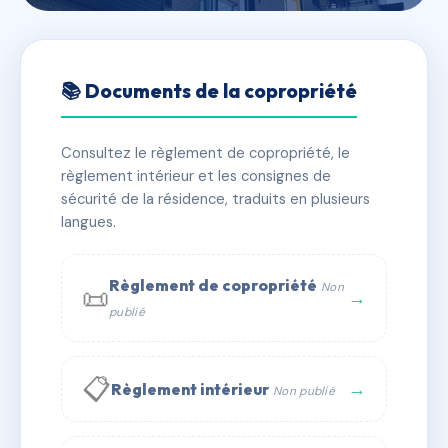
🇫🇷 RFRAH2831196
LE DOMAINE D'AMELIA
📚 Documents de la copropriété
📍 90 rte de caumont 14650 Carpiquet
Consultez le règlement de copropriété, le
✓ Immatriculée
🏠 167 lots
🏗 3 bâtiment(s)
règlement intérieur et les consignes de
sécurité de la résidence, traduits en plusieurs
langues.
📞 Contacter Syndic Digital
💬 WhatsApp
✉ Email
Règlement de copropriété
Non
📜
→
publié
📋
→
Règlement intérieur
Non publié