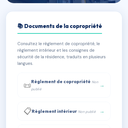
🇫🇷 RFRAH3049988
Le Portalet
📚 Documents de la copropriété
📍 24 bd victor hugo 30700 Uzès
Consultez le règlement de copropriété, le
✓ Immatriculée
🏠 22 lots
🏗 1 bâtiment(s)
règlement intérieur et les consignes de
sécurité de la résidence, traduits en plusieurs
langues.
📞 Contacter Syndic Digital
💬 WhatsApp
✉ Email
Règlement de copropriété
Non
📜
→
publié
📋
→
Règlement intérieur
Non publié