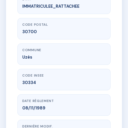
IMMATRICULEE_RATTACHEE
www.vme.plus/AH3049988
Le Portalet
24 bd victor hugo
30700 Uzès
CODE POSTAL
30700
COMMUNE
Uzès
CODE INSEE
30334
DATE RÈGLEMENT
08/11/1989
DERNIÈRE MODIF.