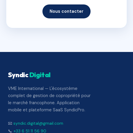
Nous contacter
Syndic
Digital
VME International — L'écosystème
complet de gestion de copropriété pour
le marché francophone. Application
mobile et plateforme SaaS SyndicPro.
📧
syndic.digital@gmail.com
📞
+33 6 51 11 56 90