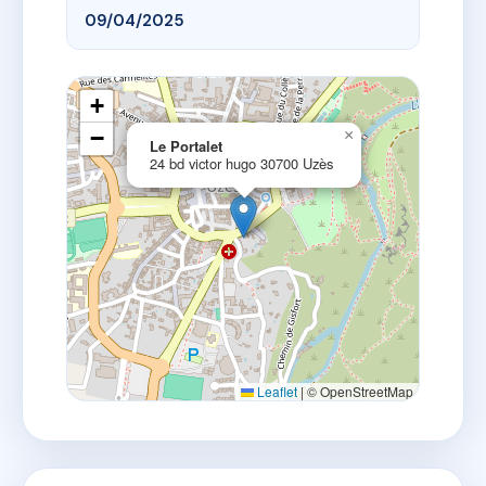
09/04/2025
+
−
×
Le Portalet
24 bd victor hugo 30700 Uzès
Leaflet
|
© OpenStreetMap