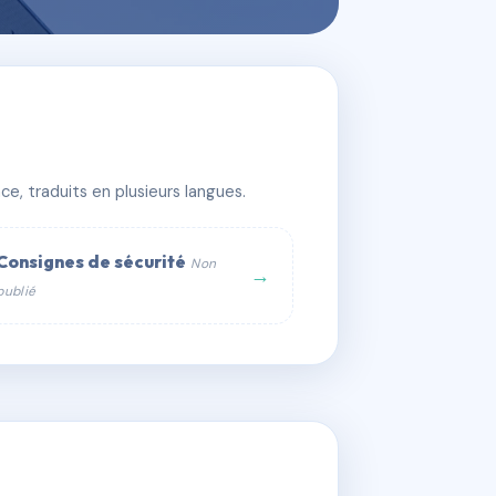
ER
e, traduits en plusieurs langues.
Consignes de sécurité
Non
→
publié
web :
om