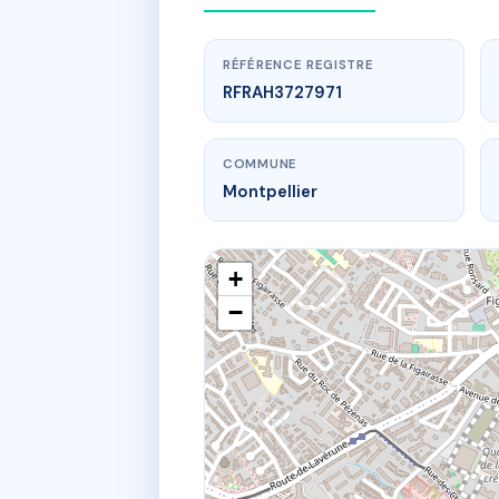
RÉFÉRENCE REGISTRE
RFRAH3727971
COMMUNE
Montpellier
+
−
www
IMMEUBLE 
7T r 