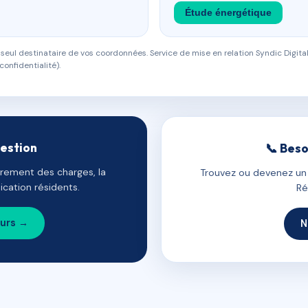
Étude énergétique
eul destinataire de vos coordonnées. Service de mise en relation Syndic Digital
confidentialité).
gestion
📞 Beso
uvrement des charges, la
Trouvez ou devenez un c
cation résidents.
Ré
ours →
N