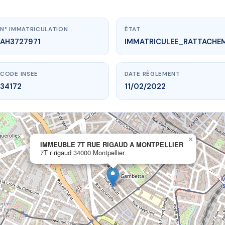
N° IMMATRICULATION
ÉTAT
AH3727971
IMMATRICULEE_RATTACHE
CODE INSEE
DATE RÈGLEMENT
34172
11/02/2022
×
.vme.plus/AH3727971
IMMEUBLE 7T RUE RIGAUD A MONTPELLIER
7T r rigaud 34000 Montpellier
7T RUE RIGAUD A MONTPELLIER
rigaud
34000 Montpellier