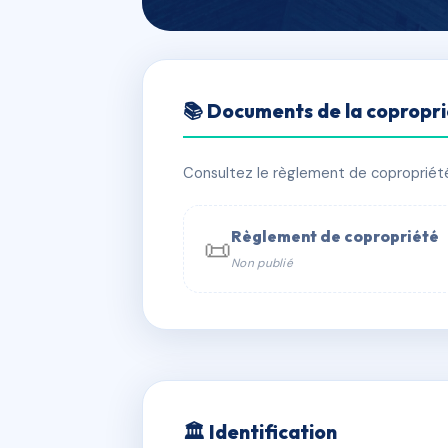
🇫🇷 RFRAH3727971
📚 Documents de la copropr
IMMEUBLE 7T 
📍 7T r rigaud 34000 Montpellier
Consultez le règlement de copropriété, 
⚠ IMMATRICULEE_RATTACHEMENT_EX
Règlement de copropriété
📜
Non publié
📞 Contacter Syndic Digital

Coproprié
229 
N°
w
🏛 Identification