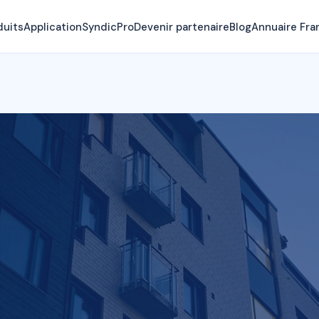
duits
Application
SyndicPro
Devenir partenaire
Blog
Annuaire Fra