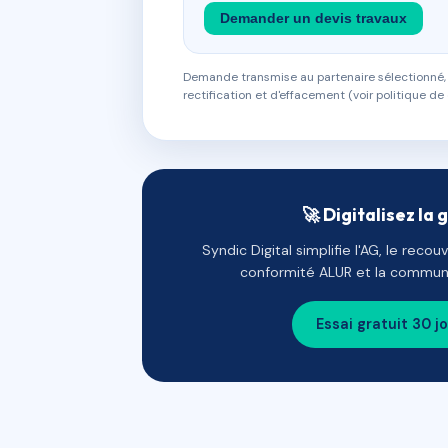
Demander un devis travaux
Demande transmise au partenaire sélectionné, s
rectification et d'effacement (voir politique de 
🚀 Digitalisez la 
Syndic Digital simplifie l'AG, le reco
conformité ALUR et la communi
Essai gratuit 30 j