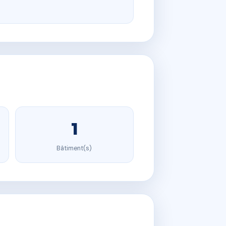
1
Bâtiment(s)