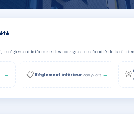
iété
RUE RIGAUD A MONTPELLI
le règlement intérieur et les consignes de sécurité de la résidenc
PIRE
🏠 17 lots
🏗 1 bâtiment(s)
📋
🚨
→
→
Règlement intérieur
Non publié
 WhatsApp
✉ Email
té
rue Saint-Honoré, 75001 Paris - Tél. : +33 6 51 11 56 90 - 
AH3727971
🇫🇷
ww.syndic.digital - E-mail : syndic.digital@gmail.c