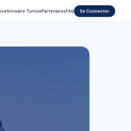
nce
Annuaire Tunisie
Partenaires
FAQ
Se Connecter