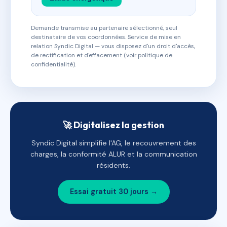
Demande transmise au partenaire sélectionné, seul
destinataire de vos coordonnées. Service de mise en
relation Syndic Digital — vous disposez d'un droit d'accès,
de rectification et d'effacement (voir politique de
confidentialité).
🚀 Digitalisez la gestion
Syndic Digital simplifie l'AG, le recouvrement des
charges, la conformité ALUR et la communication
résidents.
Essai gratuit 30 jours →