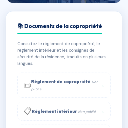
🇫🇷 RFRAH4284410
RESIDENCE CORAL
📚 Documents de la copropriété
📍 13 r des 2 freres 34300 Agde
Consultez le règlement de copropriété, le
✓ Immatriculée
🏠 67 lots
🏗 1 bâtiment(s)
règlement intérieur et les consignes de
sécurité de la résidence, traduits en plusieurs
langues.
📞 Contacter Syndic Digital
💬 WhatsApp
✉ Email
Règlement de copropriété
Non
📜
→
publié
📋
→
Règlement intérieur
Non publié