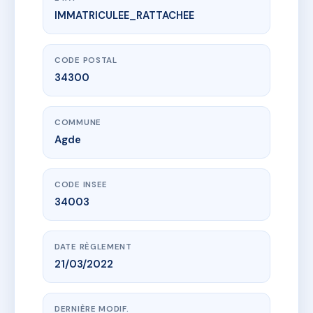
IMMATRICULEE_RATTACHEE
www.vme.plus/AH4284410
RESIDENCE CORAL
13 r des 2 freres
34300 Agde
CODE POSTAL
34300
COMMUNE
Agde
CODE INSEE
34003
DATE RÈGLEMENT
21/03/2022
DERNIÈRE MODIF.