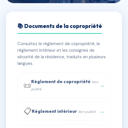
🇫🇷 RFRAH4689675
DOMAINE BLEU HORIZON
📚 Documents de la copropriété
📍 r moi laminaire, 97200 Fort-de-France
Consultez le règlement de copropriété, le
✓ Immatriculée
🏠 116 lots
🏗 3 bâtiment(s)
règlement intérieur et les consignes de
sécurité de la résidence, traduits en plusieurs
langues.
📞 Contacter Syndic Digital
💬 WhatsApp
✉ Email
Règlement de copropriété
Non
📜
→
publié
📋
→
Règlement intérieur
Non publié