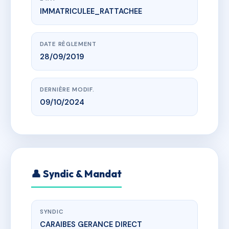
IMMATRICULEE_RATTACHEE
www.vme.plus/AH4689675
DOMAINE BLEU HORIZON
r moi laminaire, 97200 Fort-de-France
DATE RÈGLEMENT
28/09/2019
DERNIÈRE MODIF.
09/10/2024
👤 Syndic & Mandat
SYNDIC
CARAIBES GERANCE DIRECT