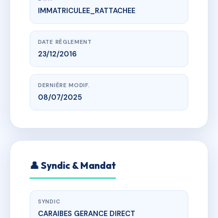
IMMATRICULEE_RATTACHEE
www.vme.plus/AH5714308
TALIA
imp campeche, 97232 Le Lamentin
DATE RÈGLEMENT
23/12/2016
DERNIÈRE MODIF.
08/07/2025
👤 Syndic & Mandat
SYNDIC
CARAIBES GERANCE DIRECT