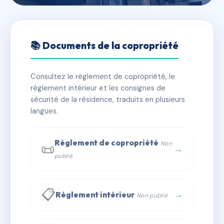
🇫🇷 RFRAH5714308
TALIA
📚 Documents de la copropriété
📍 imp campeche, 97232 Le Lamentin
Consultez le règlement de copropriété, le
✓ Immatriculée
🏠 76 lots
🏗 2 bâtiment(s)
règlement intérieur et les consignes de
sécurité de la résidence, traduits en plusieurs
langues.
📞 Contacter Syndic Digital
💬 WhatsApp
✉ Email
Règlement de copropriété
Non
📜
→
publié
📋
→
Règlement intérieur
Non publié