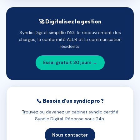
🚀 Digitalisez la gestion
Syndic Digital simplifie l'AG, le recouvrement des
charges, la conformité ALUR et la communication
résidents.
Essai gratuit 30 jours →
📞 Besoin d'un syndic pro ?
Trouvez ou devenez un cabinet syndic certifié
Syndic Digital. Réponse sous 24h.
Nous contacter