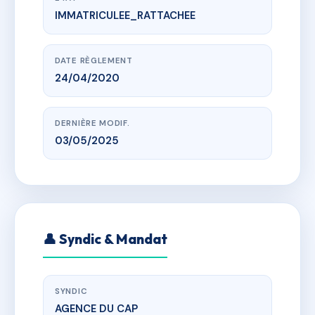
IMMATRICULEE_RATTACHEE
www.vme.plus/AH5757463
LADY BLUE
av gabriel peri, 34340 Marseillan
DATE RÈGLEMENT
24/04/2020
DERNIÈRE MODIF.
03/05/2025
👤 Syndic & Mandat
SYNDIC
AGENCE DU CAP