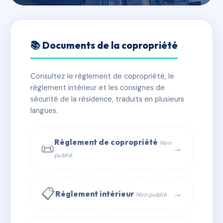
🇫🇷 RFRAH5757463
LADY BLUE
📚 Documents de la copropriété
📍 av gabriel peri, 34340 Marseillan
Consultez le règlement de copropriété, le
✓ Immatriculée
🏠 19 lots
🏗 1 bâtiment(s)
règlement intérieur et les consignes de
sécurité de la résidence, traduits en plusieurs
langues.
📞 Contacter Syndic Digital
💬 WhatsApp
✉ Email
Règlement de copropriété
Non
📜
→
publié
📋
→
Règlement intérieur
Non publié