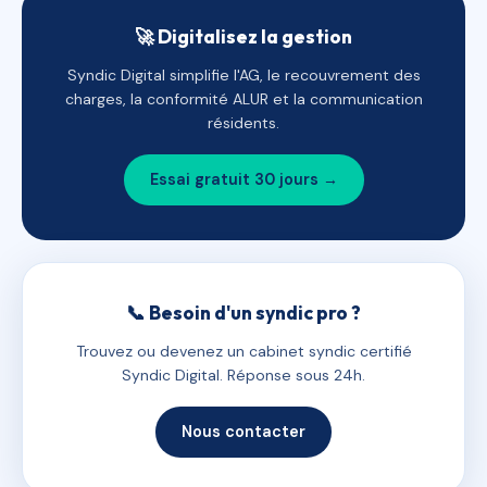
🚀 Digitalisez la gestion
Syndic Digital simplifie l'AG, le recouvrement des
charges, la conformité ALUR et la communication
résidents.
Essai gratuit 30 jours →
📞 Besoin d'un syndic pro ?
Trouvez ou devenez un cabinet syndic certifié
Syndic Digital. Réponse sous 24h.
Nous contacter