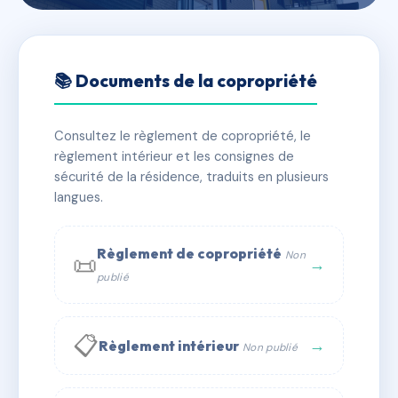
🇫🇷 RFRAH6443691
73 RUE JOSEPHINE
📚 Documents de la copropriété
📍 73 r josephine 27000 Évreux
Consultez le règlement de copropriété, le
✓ Immatriculée
🏠 5 lots
🏗 2 bâtiment(s)
règlement intérieur et les consignes de
sécurité de la résidence, traduits en plusieurs
langues.
📞 Contacter Syndic Digital
💬 WhatsApp
✉ Email
Règlement de copropriété
Non
📜
→
publié
📋
→
Règlement intérieur
Non publié