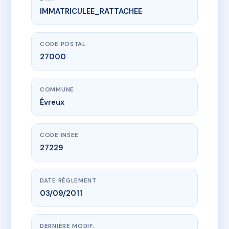
IMMATRICULEE_RATTACHEE
www.vme.plus/AH6443691
73 RUE JOSEPHINE
73 r josephine
27000 Évreux
CODE POSTAL
27000
COMMUNE
Évreux
CODE INSEE
27229
DATE RÈGLEMENT
03/09/2011
DERNIÈRE MODIF.