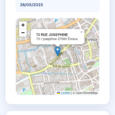
26/05/2023
+
−
×
73 RUE JOSEPHINE
73 r josephine 27000 Évreux
Leaflet
|
© OpenStreetMap