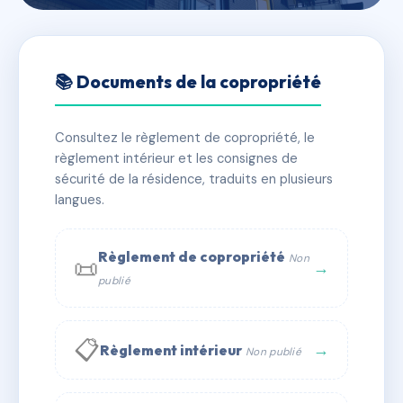
🇫🇷 RFRAH6663629
Résidence l'Aubier
📚 Documents de la copropriété
📍 av des hauts de saint-aubin, 49100 Angers
Consultez le règlement de copropriété, le
✓ Immatriculée
🏠 109 lots
🏗 1 bâtiment(s)
règlement intérieur et les consignes de
sécurité de la résidence, traduits en plusieurs
langues.
📞 Contacter Syndic Digital
💬 WhatsApp
✉ Email
Règlement de copropriété
Non
📜
→
publié
📋
→
Règlement intérieur
Non publié