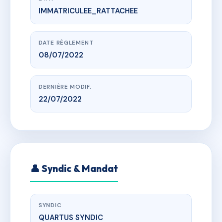
IMMATRICULEE_RATTACHEE
www.vme.plus/AH6663629
Résidence l'Aubier
av des hauts de saint-aubin, 49100 Angers
DATE RÈGLEMENT
08/07/2022
DERNIÈRE MODIF.
22/07/2022
👤 Syndic & Mandat
SYNDIC
QUARTUS SYNDIC