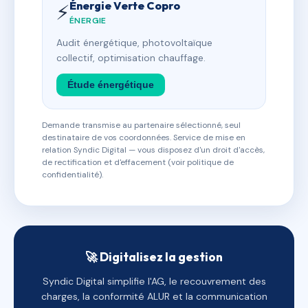
Énergie Verte Copro
⚡
ÉNERGIE
Audit énergétique, photovoltaïque
collectif, optimisation chauffage.
Étude énergétique
Demande transmise au partenaire sélectionné, seul
destinataire de vos coordonnées. Service de mise en
relation Syndic Digital — vous disposez d'un droit d'accès,
de rectification et d'effacement (voir politique de
confidentialité).
🚀 Digitalisez la gestion
Syndic Digital simplifie l'AG, le recouvrement des
charges, la conformité ALUR et la communication