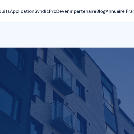
duits
Application
SyndicPro
Devenir partenaire
Blog
Annuaire Fra