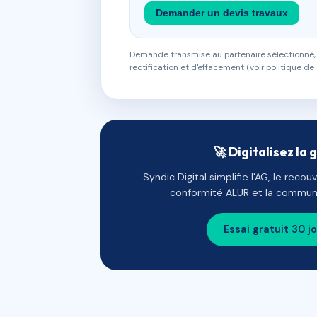
Demander un devis travaux
Demande transmise au partenaire sélectionné, s
rectification et d'effacement (voir politique de 
🚀 Digitalisez la 
Syndic Digital simplifie l'AG, le reco
conformité ALUR et la communi
Essai gratuit 30 j