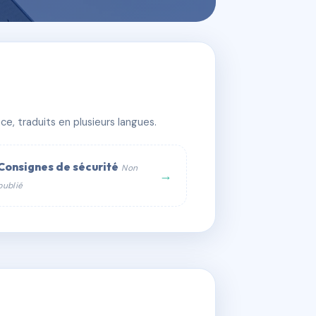
e, traduits en plusieurs langues.
Consignes de sécurité
Non
→
publié
web :
om