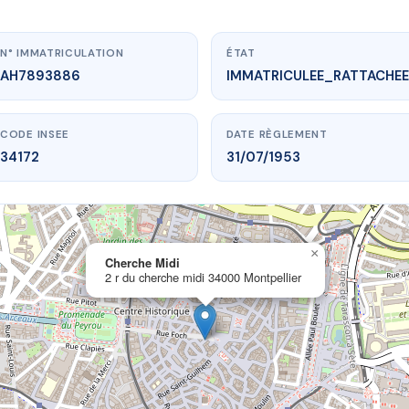
N° IMMATRICULATION
ÉTAT
AH7893886
IMMATRICULEE_RATTACHEE
CODE INSEE
DATE RÈGLEMENT
34172
31/07/1953
×
vme.plus/AH7893886
Cherche Midi
2 r du cherche midi 34000 Montpellier
Cherche Midi
rche midi
34000 Montpellier