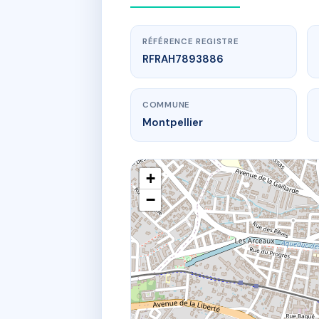
RÉFÉRENCE REGISTRE
RFRAH7893886
COMMUNE
Montpellier
+
−
www.
2 r du che