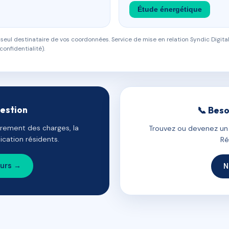
Étude énergétique
eul destinataire de vos coordonnées. Service de mise en relation Syndic Digital
confidentialité).
gestion
📞 Beso
uvrement des charges, la
Trouvez ou devenez un c
cation résidents.
Ré
ours →
N