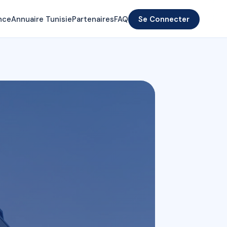
nce
Annuaire Tunisie
Partenaires
FAQ
Se Connecter