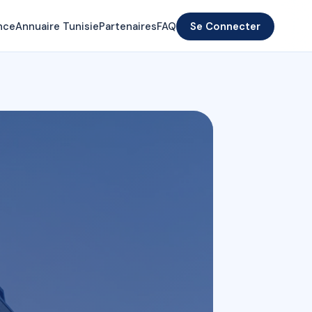
nce
Annuaire Tunisie
Partenaires
FAQ
Se Connecter