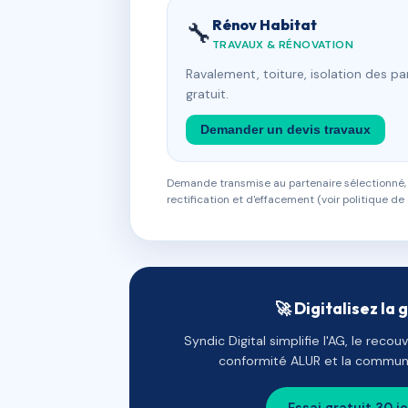
Rénov Habitat
🔧
TRAVAUX & RÉNOVATION
Ravalement, toiture, isolation des p
gratuit.
Demander un devis travaux
Demande transmise au partenaire sélectionné, s
rectification et d'effacement (voir politique de 
🚀 Digitalisez la 
Syndic Digital simplifie l'AG, le reco
conformité ALUR et la communi