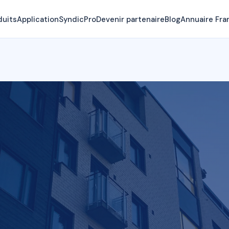
duits
Application
SyndicPro
Devenir partenaire
Blog
Annuaire Fra