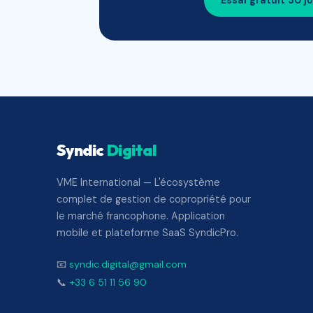
Essai gratuit 30 j
Syndic
Digital
VME International — L'écosystème
complet de gestion de copropriété pour
le marché francophone. Application
mobile et plateforme SaaS SyndicPro.
📧
syndic.digital@gmail.com
📞
+33 6 51 11 56 90