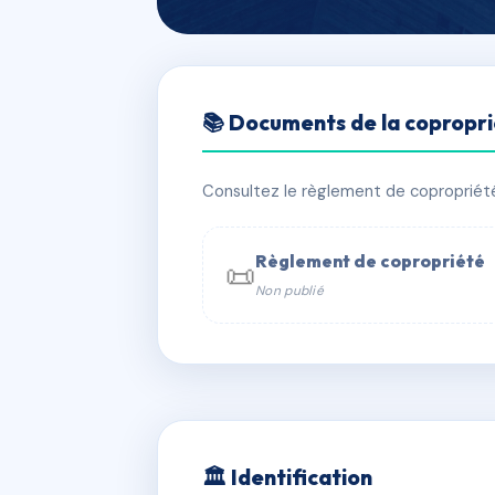
🇫🇷 RFRAH7959893
📚 Documents de la copropr
6 cours PAOLI
📍 6 COURS PAOLI
Consultez le règlement de copropriété, 
✓ Immatriculée
🏠 15 lots
🏗 1 b
Règlement de copropriété
📜
Non publié
📞 Contacter Syndic Digital

Coproprié
229 
N°
w
🏛 Identification