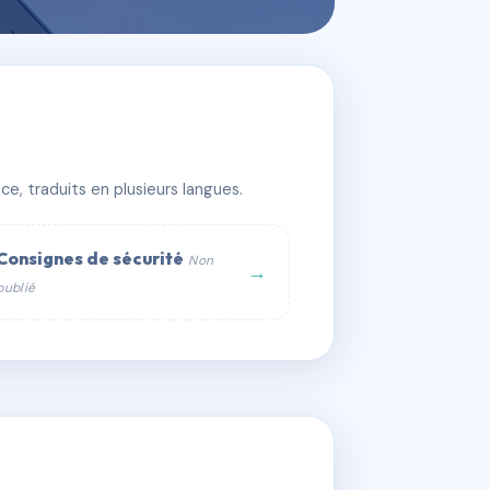
e, traduits en plusieurs langues.
Consignes de sécurité
Non
→
publié
web :
om