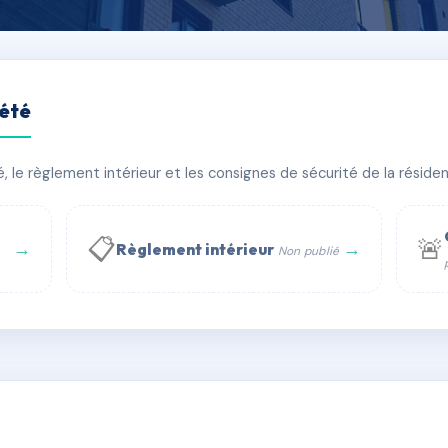
iété
le règlement intérieur et les consignes de sécurité de la résidenc
âtiment(s)
📋
🚨
→
→
Règlement intérieur
Non publié
 WhatsApp
✉ Email
té
rue Saint-Honoré, 75001 Paris - Tél. : +33 6 51 11 56 90 - 
AH7959893
🇫🇷
ww.syndic.digital - E-mail : syndic.digital@gmail.c