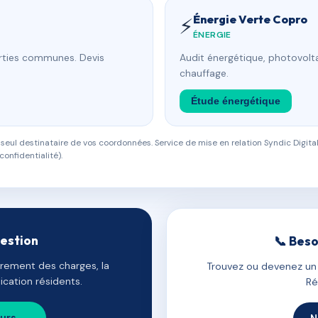
Énergie Verte Copro
⚡
ÉNERGIE
arties communes. Devis
Audit énergétique, photovolta
chauffage.
Étude énergétique
eul destinataire de vos coordonnées. Service de mise en relation Syndic Digital
confidentialité).
gestion
📞 Beso
uvrement des charges, la
Trouvez ou devenez un c
cation résidents.
Ré