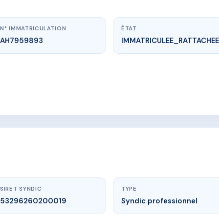
N° IMMATRICULATION
ÉTAT
AH7959893
IMMATRICULEE_RATTACHEE
vme.plus/AH7959893
6 cours PAOLI
6 COURS PAOLI
SIRET SYNDIC
TYPE
53296260200019
Syndic professionnel