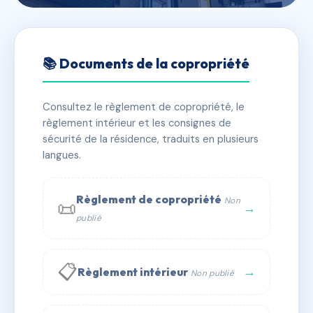
🇫🇷 RFRAH8279986
PETITE OURSE
📚 Documents de la copropriété
📍 1-112 av de la tarentaise 73210 Aime-la-Plagne
Consultez le règlement de copropriété, le
✓ Immatriculée
🏠 47 lots
🏗 1 bâtiment(s)
règlement intérieur et les consignes de
sécurité de la résidence, traduits en plusieurs
langues.
📞 Contacter Syndic Digital
💬 WhatsApp
✉ Email
Règlement de copropriété
Non
📜
→
publié
📋
→
Règlement intérieur
Non publié