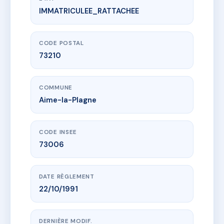
IMMATRICULEE_RATTACHEE
www.vme.plus/AH8279986
PETITE OURSE
1-112 av de la tarentaise
73210 Aime-la-Plagne
CODE POSTAL
73210
COMMUNE
Aime-la-Plagne
CODE INSEE
73006
DATE RÈGLEMENT
22/10/1991
DERNIÈRE MODIF.