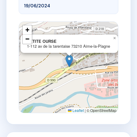
19/06/2024
+
−
×
PETITE OURSE
1-112 av de la tarentaise 73210 Aime-la-Plagne
Leaflet
|
© OpenStreetMap