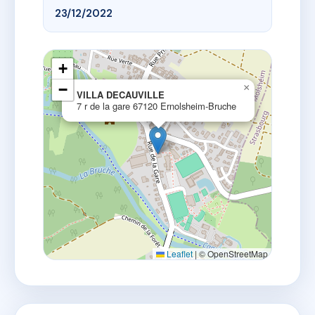
23/12/2022
+
−
×
VILLA DECAUVILLE
7 r de la gare 67120 Ernolsheim-Bruche
Leaflet
|
© OpenStreetMap