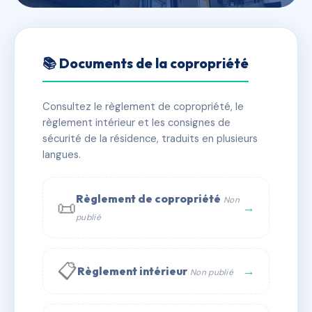
🇫🇷 RFRAH9189200
VILLA DECAUVILLE
📚 Documents de la copropriété
📍 7 r de la gare 67120 Ernolsheim-Bruche
Consultez le règlement de copropriété, le
✓ Immatriculée
🏠 24 lots
🏗 1 bâtiment(s)
règlement intérieur et les consignes de
sécurité de la résidence, traduits en plusieurs
langues.
📞 Contacter Syndic Digital
💬 WhatsApp
✉ Email
Règlement de copropriété
Non
📜
→
publié
📋
→
Règlement intérieur
Non publié