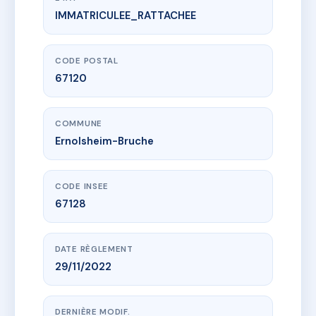
IMMATRICULEE_RATTACHEE
www.vme.plus/AH9189200
VILLA DECAUVILLE
7 r de la gare
67120 Ernolsheim-Bruche
CODE POSTAL
67120
COMMUNE
Ernolsheim-Bruche
CODE INSEE
67128
DATE RÈGLEMENT
29/11/2022
DERNIÈRE MODIF.