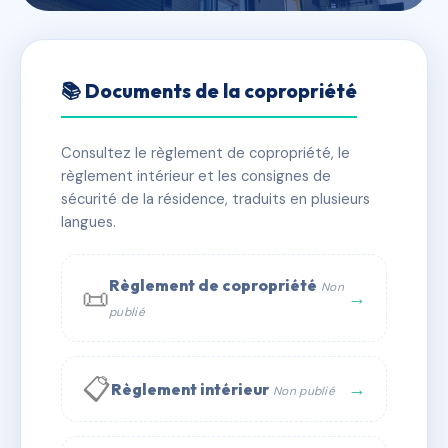
🇫🇷 RFRAH9554502
EAUX VIVES
📚 Documents de la copropriété
📍 r moi laminaire, 97200 Fort-de-France
Consultez le règlement de copropriété, le
✓ Immatriculée
🏠 103 lots
🏗 1 bâtiment(s)
règlement intérieur et les consignes de
sécurité de la résidence, traduits en plusieurs
langues.
📞 Contacter Syndic Digital
💬 WhatsApp
✉ Email
Règlement de copropriété
Non
📜
→
publié
📋
→
Règlement intérieur
Non publié