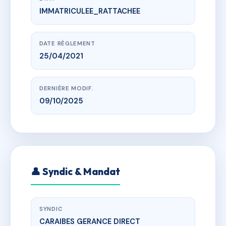
IMMATRICULEE_RATTACHEE
www.vme.plus/AH9554502
EAUX VIVES
r moi laminaire, 97200 Fort-de-France
DATE RÈGLEMENT
25/04/2021
DERNIÈRE MODIF.
09/10/2025
👤 Syndic & Mandat
SYNDIC
CARAIBES GERANCE DIRECT