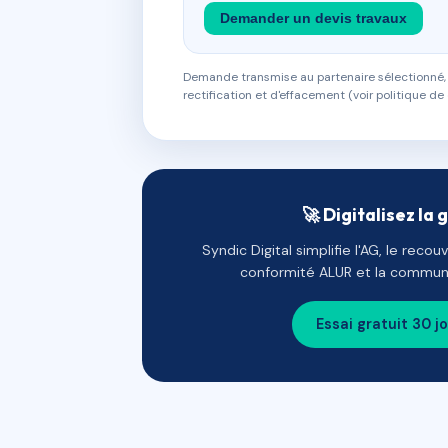
Demander un devis travaux
Demande transmise au partenaire sélectionné, s
rectification et d'effacement (voir politique de 
🚀 Digitalisez la 
Syndic Digital simplifie l'AG, le reco
conformité ALUR et la communi
Essai gratuit 30 j