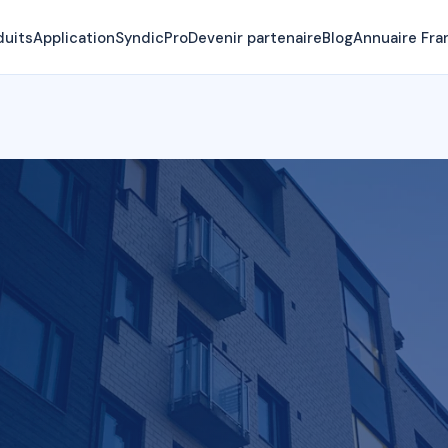
duits
Application
SyndicPro
Devenir partenaire
Blog
Annuaire Fra