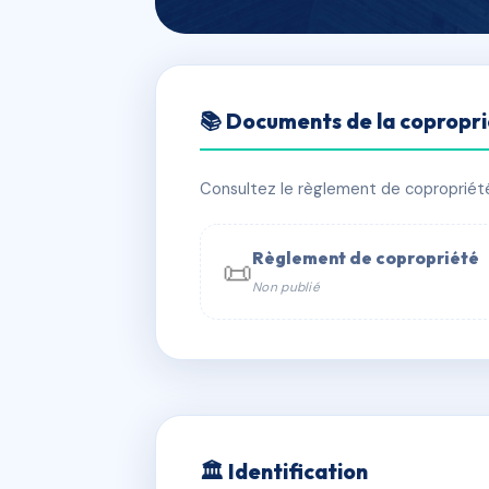
🇫🇷 RFRAI0032029
📚 Documents de la copropr
LE DEBUSSY
📍 16 r claude debussy 38320 Poisat
Consultez le règlement de copropriété, 
✓ Immatriculée
🏠 19 lots
🏗 1 b
Règlement de copropriété
📜
Non publié
📞 Contacter Syndic Digital

Coproprié
229 
N°
w
🏛 Identification