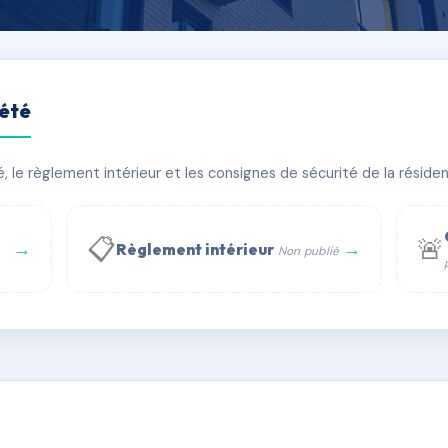
iété
le règlement intérieur et les consignes de sécurité de la résidenc
âtiment(s)
📋
🚨
→
→
Règlement intérieur
Non publié
 WhatsApp
✉ Email
té
rue Saint-Honoré, 75001 Paris - Tél. : +33 6 51 11 56 90 - 
AI0032029
🇫🇷
ww.syndic.digital - E-mail : syndic.digital@gmail.c