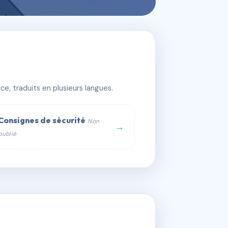
e, traduits en plusieurs langues.
Consignes de sécurité
Non
→
publié
web :
om