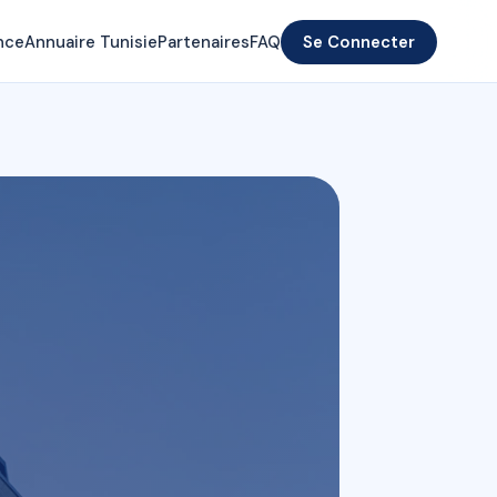
nce
Annuaire Tunisie
Partenaires
FAQ
Se Connecter