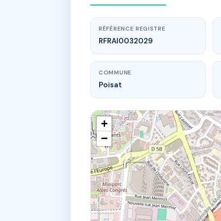
RÉFÉRENCE REGISTRE
RFRAI0032029
COMMUNE
Poisat
+
−
www.
16 r cl