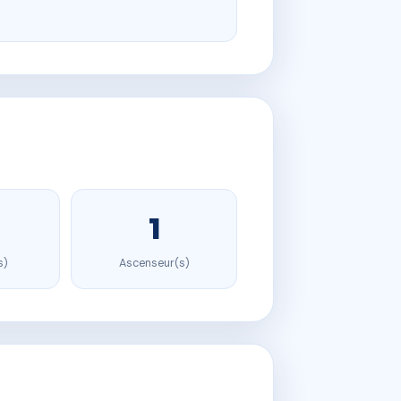
1
s)
Ascenseur(s)