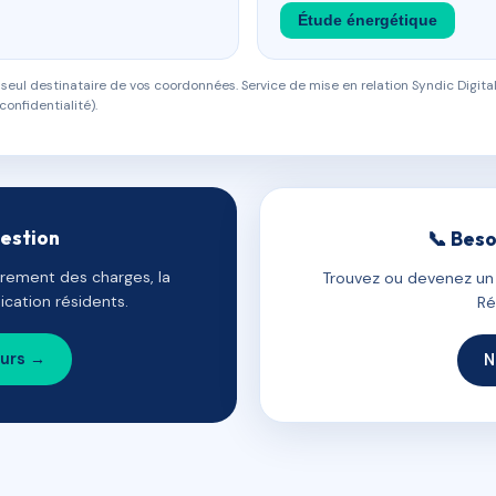
Étude énergétique
eul destinataire de vos coordonnées. Service de mise en relation Syndic Digital
confidentialité).
gestion
📞 Beso
uvrement des charges, la
Trouvez ou devenez un c
cation résidents.
Ré
ours →
N