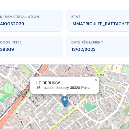
N° IMMATRICULATION
ÉTAT
AI0032029
IMMATRICULEE_RATTACHEE
CODE INSEE
DATE RÈGLEMENT
38309
13/02/2023
×
vme.plus/AI0032029
LE DEBUSSY
16 r claude debussy 38320 Poisat
LE DEBUSSY
aude debussy
38320 Poisat