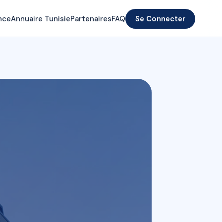
nce
Annuaire Tunisie
Partenaires
FAQ
Se Connecter