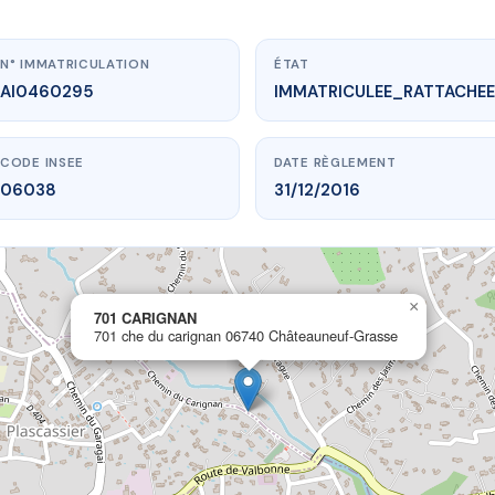
N° IMMATRICULATION
ÉTAT
AI0460295
IMMATRICULEE_RATTACHEE
CODE INSEE
DATE RÈGLEMENT
06038
31/12/2016
×
ww.vme.plus/AI0460295
701 CARIGNAN
701 che du carignan 06740 Châteauneuf-Grasse
701 CARIGNAN
carignan
06740 Châteauneuf-Grasse