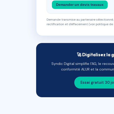
Demander un devis travaux
Demande transmise au partenaire sélectionné, s
rectification et d'effacement (voir politique de 
🚀 Digitalisez la 
Syndic Digital simplifie l'AG, le reco
conformité ALUR et la communi
Essai gratuit 30 j