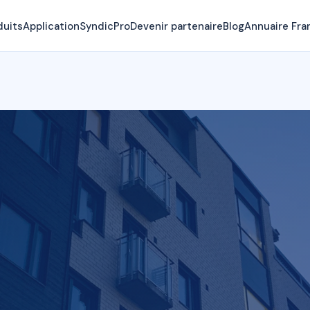
duits
Application
SyndicPro
Devenir partenaire
Blog
Annuaire Fra