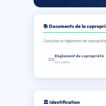
🇫🇷 RFRAI0460295
📚 Documents de la copropr
701 CARIGNAN
📍 701 che du carignan 06740 Chât
Consultez le règlement de copropriété, 
✓ Immatriculée
🏠 46 lots
🏗 2 
Règlement de copropriété
📜
Non publié
📞 Contacter Syndic Digital

Coproprié
229 
N°
w
🏛 Identification