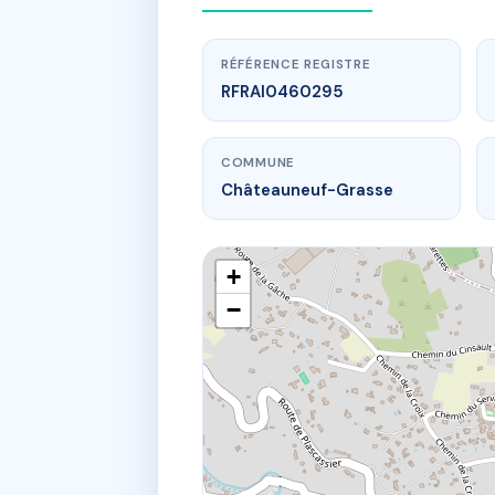
RÉFÉRENCE REGISTRE
RFRAI0460295
COMMUNE
Châteauneuf-Grasse
+
−
w
701 che du 