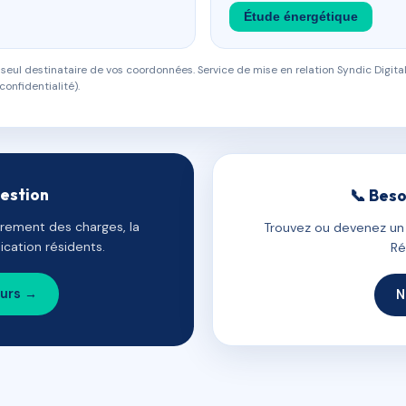
Étude énergétique
eul destinataire de vos coordonnées. Service de mise en relation Syndic Digital
confidentialité).
gestion
📞 Beso
uvrement des charges, la
Trouvez ou devenez un c
cation résidents.
Ré
ours →
N