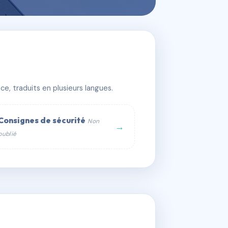
e, traduits en plusieurs langues.
Consignes de sécurité
Non
→
publié
web :
om