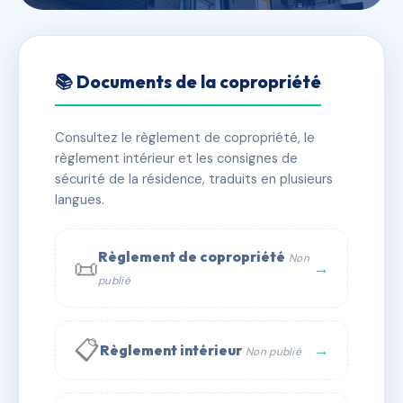
🇫🇷 RFRAI0724211
162 Bis rue Jean Jaurès
📚 Documents de la copropriété
📍 162B r jean jaures 56600 Lanester
Consultez le règlement de copropriété, le
✓ Immatriculée
🏠 5 lots
🏗 2 bâtiment(s)
règlement intérieur et les consignes de
sécurité de la résidence, traduits en plusieurs
langues.
📞 Contacter Syndic Digital
💬 WhatsApp
✉ Email
Règlement de copropriété
Non
📜
→
publié
📋
→
Règlement intérieur
Non publié