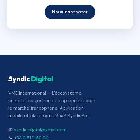
Nous contacter
Syndic
Digital
VME International — L'écosystème
complet de gestion de copropriété pour
le marché francophone. Application
mobile et plateforme SaaS SyndicPro.
📧
syndic.digital@gmail.com
📞
+33 6 51 11 56 90