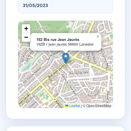
31/05/2023
+
−
×
162 Bis rue Jean Jaurès
162B r jean jaures 56600 Lanester
Leaflet
|
© OpenStreetMap