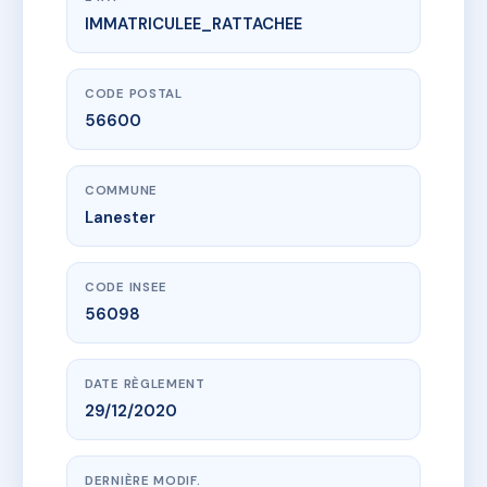
IMMATRICULEE_RATTACHEE
www.vme.plus/AI0724211
162 Bis rue Jean Jaurès
162B r jean jaures
56600 Lanester
CODE POSTAL
56600
COMMUNE
Lanester
CODE INSEE
56098
DATE RÈGLEMENT
29/12/2020
DERNIÈRE MODIF.