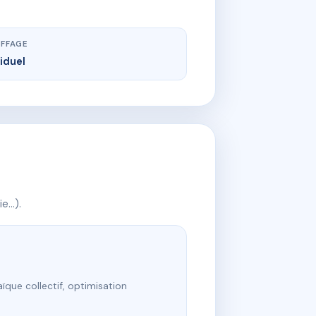
FFAGE
viduel
ie…).
ïque collectif, optimisation