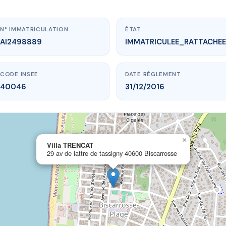
N° IMMATRICULATION
ÉTAT
AI2498889
IMMATRICULEE_RATTACHEE
CODE INSEE
DATE RÈGLEMENT
40046
31/12/2016
×
w.vme.plus/AI2498889
Villa TRENCAT
29 av de lattre de tassigny 40600 Biscarrosse
Villa TRENCAT
tre de tassigny
40600 Biscarrosse