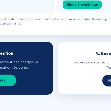
Étude énergétique
eul destinataire de vos coordonnées. Service de mise en relation Syndic Digital
confidentialité).
gestion
📞 Beso
uvrement des charges, la
Trouvez ou devenez un c
cation résidents.
Ré
ours →
N