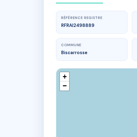
RÉFÉRENCE REGISTRE
RFRAI2498889
COMMUNE
Biscarrosse
+
−
ww
29 av de lat