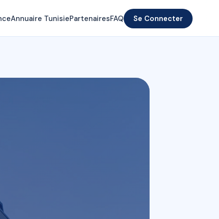
nce
Annuaire Tunisie
Partenaires
FAQ
Se Connecter