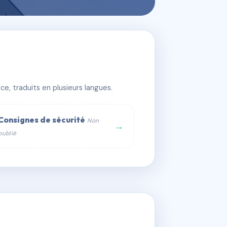
e, traduits en plusieurs langues.
Consignes de sécurité
Non
→
publié
web :
om