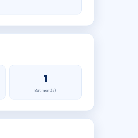
1
Bâtiment(s)