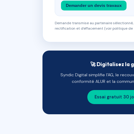
Demander un devis travaux
Demande transmise au partenaire sélectionné, s
rectification et d'effacement (voir politique de 
🚀 Digitalisez la 
Syndic Digital simplifie l'AG, le reco
conformité ALUR et la communi
Essai gratuit 30 j