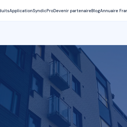
duits
Application
SyndicPro
Devenir partenaire
Blog
Annuaire Fra